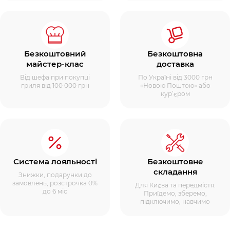
Безкоштовний
Безкоштовна
майстер-клас
доставка
Від шефа при покупці
По Україні від 3000 грн
гриля від 100 000 грн
«Новою Поштою» або
кур’єром
Система лояльності
Безкоштовне
складання
Знижки, подарунки до
замовлень, розстрочка 0%
Для Києва та передмістя.
до 6 міс
Приїдемо, зберемо,
підключимо, навчимо