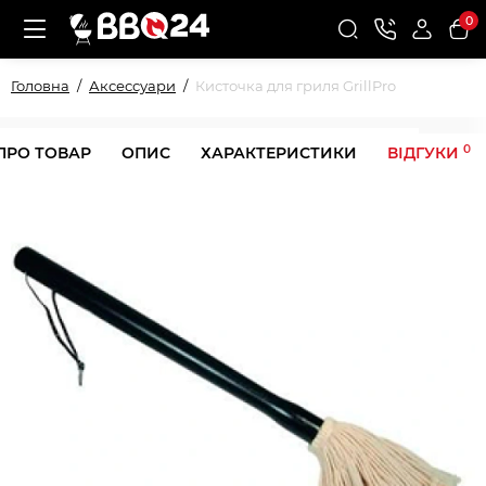
0
Головна
Аксессуари
Кисточка для гриля GrillPro
0
ПРО ТОВАР
ОПИС
ХАРАКТЕРИСТИКИ
ВІДГУКИ