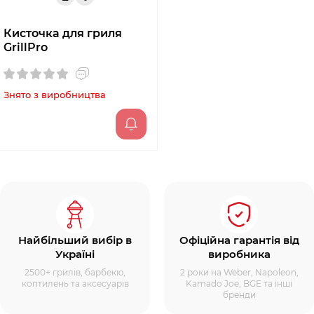
Кисточка для гриля
GrillPro
Знято з виробництва
Найбільший вибір в
Офіційна гарантія від
Україні
виробника
2500+ грилів, барбекю,
2 роки на Weber, Napoleon,
коптилень та аксесуарів
Kamado Joe, BGE та інші
бренди