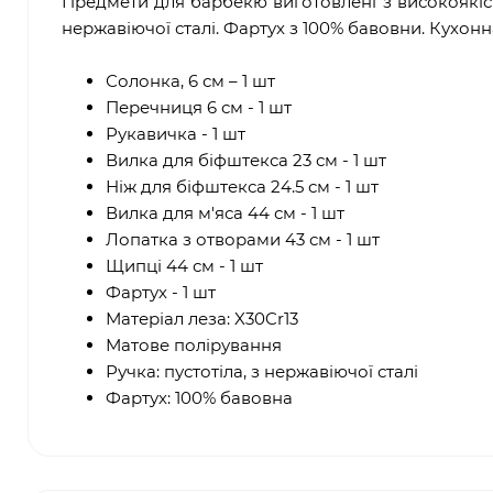
Предмети для барбекю виготовлені з високоякісн
нержавіючої сталі. Фартух з 100% бавовни. Кухонн
Солонка, 6 см – 1 шт
Перечниця 6 см - 1 шт
Рукавичка - 1 шт
Вилка для біфштекса 23 см - 1 шт
Ніж для біфштекса 24.5 см - 1 шт
Вилка для м'яса 44 см - 1 шт
Лопатка з отворами 43 см - 1 шт
Щипці 44 см - 1 шт
Фартух - 1 шт
Матеріал леза: X30Cr13
Матове полірування
Ручка: пустотіла, з нержавіючої сталі
Фартух: 100% бавовна