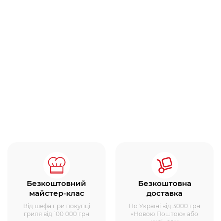
Безкоштовний
Безкоштовна
майстер-клас
доставка
Від шефа при покупці
По Україні від 3000 грн
гриля від 100 000 грн
«Новою Поштою» або