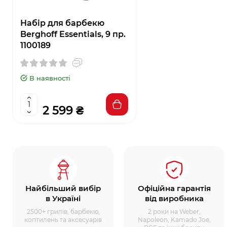
Набір для барбекю
Berghoff Essentials, 9 пр.
1100189
В наявності
2 599 ₴
Найбільший вибір
Офіційна гарантія
в Україні
від виробника
2500+ грилів, барбекю,
2 роки на Weber,
коптилень та аксесуарів
Napoleon, Kamado Joe,