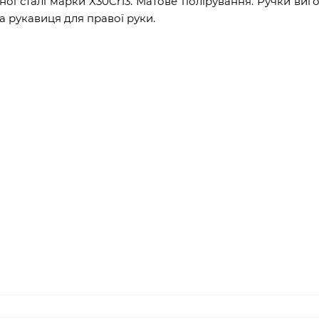
ої сталі марки X30Cr13. Матове полірування. Ручки виго
а рукавиця для правої руки.