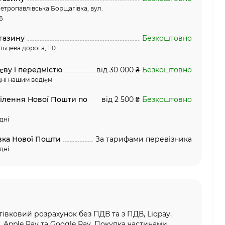
етропавлівська Борщагівка, вул.
6
газину
Безкоштовно
льцева дорога, 110
єву і передмістю
від 30 000 ₴
Безкоштовно
ні нашим водієм
ділення Нової Пошти по
від 2 500 ₴
Безкоштовно
дні
вка Нової Пошти
За тарифами перевізника
дні
тівковий розрахунок без ПДВ та з ПДВ, Liqpay,
, Apple Pay та Google Pay, Покупка частинами