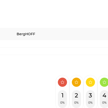
BergHOFF
1
2
3
4
0%
0%
0%
0%