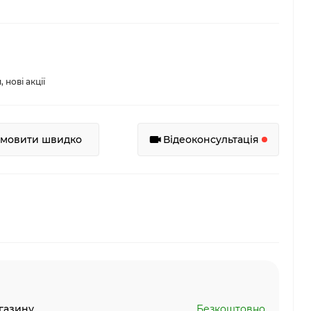
нові акції
амовити швидко
Відеоконсультація
газину
Безкоштовно