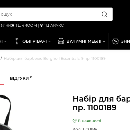
зини:
ТЦ 4ROOM
|
ТЦ АРАКС
НІ
ОБІГРІВАЧІ
ВУЛИЧНІ МЕБЛІ
ЗН
Набір для барбекю Berghoff Essentials, 9 пр. 1100189
0
ВІДГУКИ
Набір для бар
пр. 1100189
В наявності
Код:
1100189