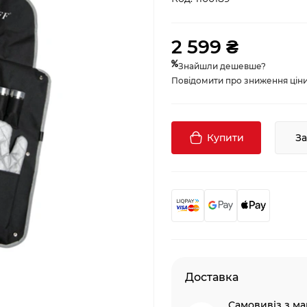
2 599 ₴
Знайшли дешевше?
Повідомити про зниження ціни, 
Купити
З
Доставка
Самовивіз з ма