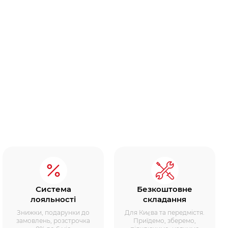
Система
Безкоштовне
лояльності
складання
Знижки, подарунки до
Для Києва та передмістя.
замовлень, розстрочка
Приїдемо, зберемо,