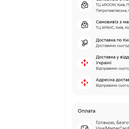
ТЦ 4ROOM, Київ, П
Петропавлівська, 
Самовивіз з ма
ТЦ АРАКС, Київ, Кі
Доставка по Ки
Доставимо сьогод
Доставка у від
Україні
Відправимо сього
Адресна доста
Відправимо сього
Оплата
Готівкою, Безго
Visa/MasterCard