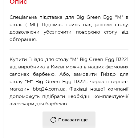
Опис
Спеціальна підставка для Big Green Egg "M" в
столі. (TML) Піднімає гриль над рівнем столу,
дозволяючи убезпечити поверхню столу від
обгорання.
Купити Гніздо для столу "M" Big Green Egg 113221
від виробника в Києві можна в наших фірмових
салонах барбекю. Або, замовити Гніздо для
столу "M" Big Green Egg 113221, через інтернет-
магазин
bbq
24.
com
.
ua
. Фахівці нашої компанії
допоможуть підібрати необхідні комплектуючі/
аксесуари для барбекю.
Достоїнствами і перевагами нашої компанії, є:
Показати ще
·
Багаторічний досвід роботи у сфері
продажу
аксесуарів для гриля
і барбекю