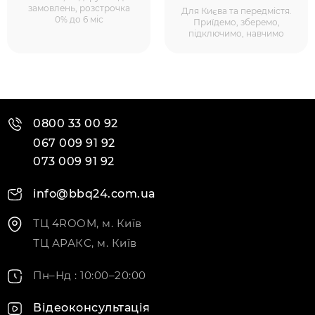
замовлень, розстрочка
Для Києва та передмістя.
0% до 6 міс
Приїдемо, зберемо,
підключимо, навчимо
0800 33 00 92
067 009 91 92
073 009 91 92
info@bbq24.com.ua
ТЦ 4ROOM, м. Київ
ТЦ АРАКС, м. Київ
Пн–Нд : 10:00–20:00
Відеоконсультація