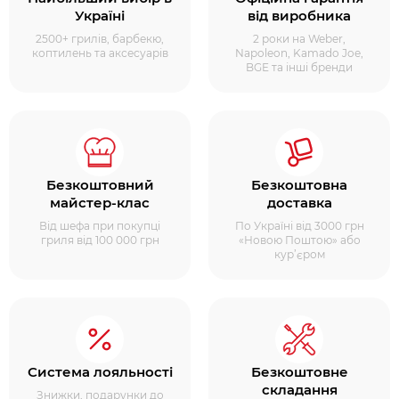
Україні
від виробника
2500+ грилів, барбекю,
2 роки на Weber,
коптилень та аксесуарів
Napoleon, Kamado Joe,
BGE та інші бренди
Безкоштовний
Безкоштовна
майстер-клас
доставка
Від шефа при покупці
По Україні від 3000 грн
гриля від 100 000 грн
«Новою Поштою» або
кур’єром
Система лояльності
Безкоштовне
складання
Знижки, подарунки до