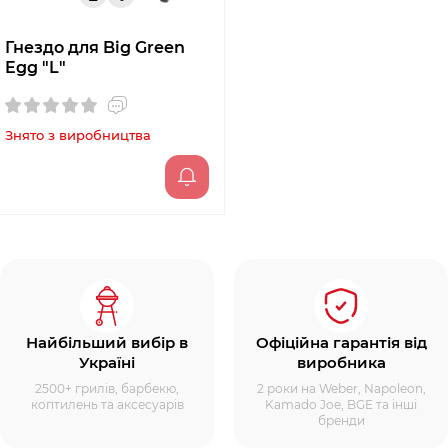
Гнездо для Big Green
Egg "L"
Знято з виробництва
Найбільший вибір в
Офіційна гарантія від
Україні
виробника
2500+ грилів, барбекю,
2 роки на Weber, Napoleon,
коптилень та аксесуарів
Kamado Joe, BGE та інші
бренди