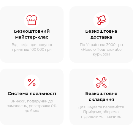
Безкоштовний
Безкоштовна
майстер-клас
доставка
Від шефа при покупці
По Україні від 3000 грн
гриля від 100 000 грн
«Новою Поштою» або
кур’єром
Система лояльності
Безкоштовне
складання
Знижки, подарунки до
замовлень, розстрочка 0%
Для Києва та передмістя.
до 6 міс
Приїдемо, зберемо,
підключимо, навчимо