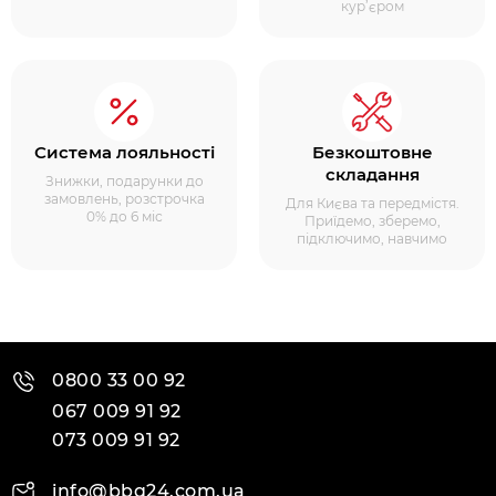
кур’єром
Система лояльності
Безкоштовне
складання
Знижки, подарунки до
замовлень, розстрочка
Для Києва та передмістя.
0% до 6 міс
Приїдемо, зберемо,
підключимо, навчимо
0800 33 00 92
067 009 91 92
073 009 91 92
info@bbq24.com.ua