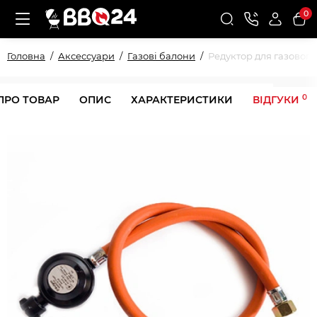
0
Головна
Аксессуари
Газові балони
Редуктор для газового
0
ПРО ТОВАР
ОПИС
ХАРАКТЕРИСТИКИ
ВІДГУКИ