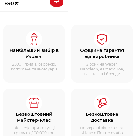
890 ₴
Найбільший вибір в
Офіційна гарантія
Україні
від виробника
2500+ грилів, барбекю,
2 роки на Weber,
коптилень та аксесуарів
Napoleon, Kamado Joe,
BGE та інші бренди
Безкоштовний
Безкоштовна
майстер-клас
доставка
Від шефа при покупці
По Україні від 3000 грн
гриля від 100 000 грн
«Новою Поштою» або