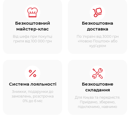
Безкоштовний
Безкоштовна
майстер-клас
доставка
Від шефа при покупці
По Україні від 3000 грн
гриля від 100 000 грн
«Новою Поштою» або
кур’єром
Система лояльності
Безкоштовне
складання
Знижки, подарунки до
замовлень, розстрочка
Для Києва та передмістя.
0% до 6 міс
Приїдемо, зберемо,
підключимо, навчимо