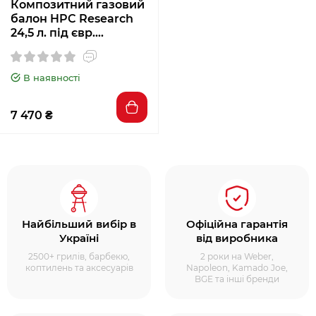
Композитний газовий
балон HPC Research
24,5 л. під євр.
редуктор 9248
В наявності
7 470 ₴
Найбільший вибір в
Офіційна гарантія
Україні
від виробника
2500+ грилів, барбекю,
2 роки на Weber,
коптилень та аксесуарів
Napoleon, Kamado Joe,
BGE та інші бренди