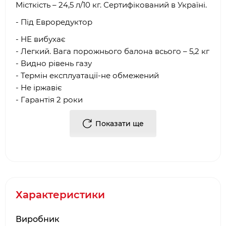
Місткість – 24,5 л/10 кг. Сертифікований в Україні.
- Під Евроредуктор
- НЕ вибухає
- Легкий. Вага порожнього балона всього – 5,2 кг
- Видно рівень газу
- Термін експлуатації-не обмежений
- Не іржавіє
- Гарантія 2 роки
- Європейське сертифіковане виробництво
Показати ще
Купити Композитний газовий балон HPC
Research 24,5 л. під євр. редуктор 9248 від
виробника в Києві можна в наших фірмових
салонах барбекю. Або, замовити Композитний
газовий балон HPC Research 24,5 л. під євр.
Характеристики
редуктор 9248, через інтернет-
магазин
bbq
24.
com
.
ua
. Фахівці нашої компанії
Виробник