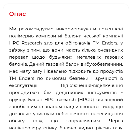
Опис
Ми рекомендуємо використовувати полегшені
полімерно-композитні балони чеської компанії
HPC Research s.r.o для обігрівачів TM Enders, у
зв'язку з тим, що вони мають кілька очевидних
переваг щодо будь-яких металевих газових
балонів. Даний газовий балон вибухобезпечний,
має малу вагу і ідеально підходить до продуктів
TM Enders по вимогам безпеки і зручності в
експлуатації. Підключення-відключення
проводиться без додаткових інструментів -
вручну. Балон HPC research (HPCR) оснащений
запобіжним клапаном надлишкового тиску, що
дозволяє уникнути небезпечного перевищення
обсягу газу, що заправляється. Через
напівпрозору стінку балона видно рівень газу.