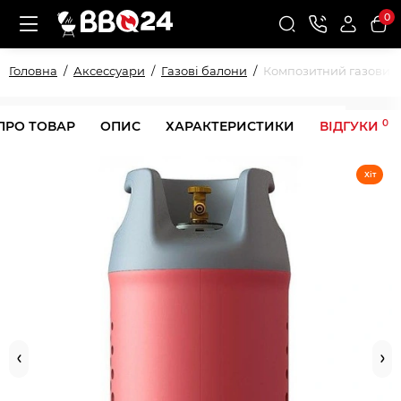
0
Головна
Аксессуари
Газові балони
Композитний газовий б
0
ПРО ТОВАР
ОПИС
ХАРАКТЕРИСТИКИ
ВІДГУКИ
Хіт