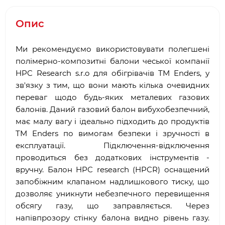
Опис
Ми рекомендуємо використовувати полегшені
полімерно-композитні балони чеської компанії
HPC Research s.r.o для обігрівачів TM Enders, у
зв'язку з тим, що вони мають кілька очевидних
переваг щодо будь-яких металевих газових
балонів. Даний газовий балон вибухобезпечний,
має малу вагу і ідеально підходить до продуктів
TM Enders по вимогам безпеки і зручності в
експлуатації. Підключення-відключення
проводиться без додаткових інструментів -
вручну. Балон HPC research (HPCR) оснащений
запобіжним клапаном надлишкового тиску, що
дозволяє уникнути небезпечного перевищення
обсягу газу, що заправляється. Через
напівпрозору стінку балона видно рівень газу.