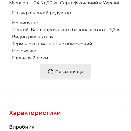
Місткість – 24,5 л/10 кг. Сертифікований в Україні.
- Під український редуктор.
- НЕ вибухає
- Легкий. Вага порожнього балона всього – 5,2 кг
- Видно рівень газу
- Термін експлуатації-не обмежений
- Не іржавіє
- Гарантія 2 роки
- Європейське сертифіковане виробництво
Показати ще
Купити Композитний газовий балон HPC
Research 24,5 л під укр. редуктор 9247 від
виробника в Києві можна в наших фірмових
салонах барбекю. Або, замовити Композитний
газовий балон HPC Research 24,5 л під укр.
Характеристики
редуктор 9247, через інтернет-
магазин
bbq
24.
com
.
ua
. Фахівці нашої компанії
Виробник