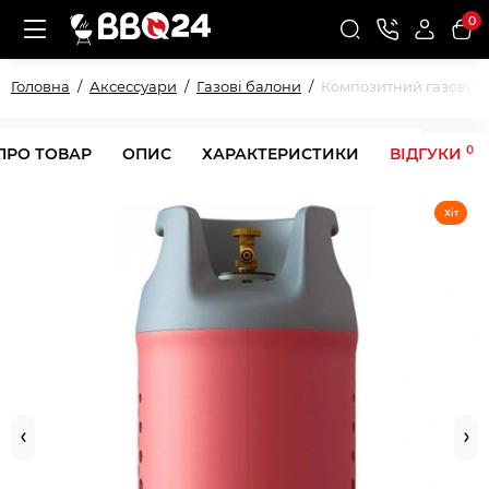
0
Головна
Аксессуари
Газові балони
Композитний газовий б
0
ПРО ТОВАР
ОПИС
ХАРАКТЕРИСТИКИ
ВІДГУКИ
Хіт