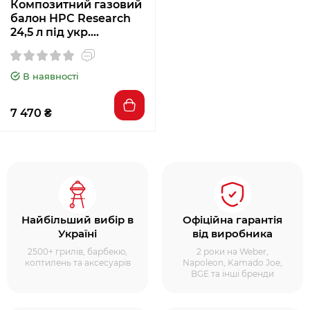
Композитний газовий
балон HPC Research
24,5 л під укр.
редуктор 9247
В наявності
7 470 ₴
Найбільший вибір в
Офіційна гарантія
Україні
від виробника
2500+ грилів, барбекю,
2 роки на Weber,
коптилень та аксесуарів
Napoleon, Kamado Joe,
BGE та інші бренди