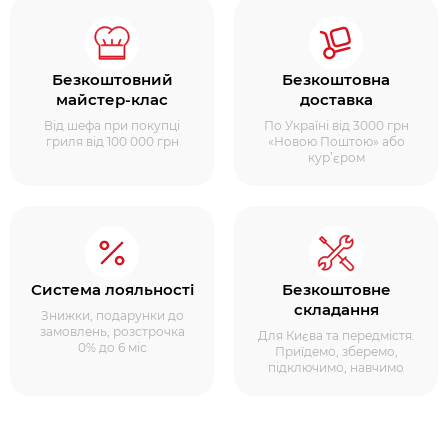
Безкоштовний
Безкоштовна
майстер-клас
доставка
Від шефа при покупці
По Україні від 3000 грн
гриля від 100 000 грн
«Новою Поштою» або
кур’єром
Система лояльності
Безкоштовне
складання
Знижки, подарунки до
замовлень, розстрочка
Для Києва та передмістя.
0% до 6 міс
Приїдемо, зберемо,
підключимо, навчимо