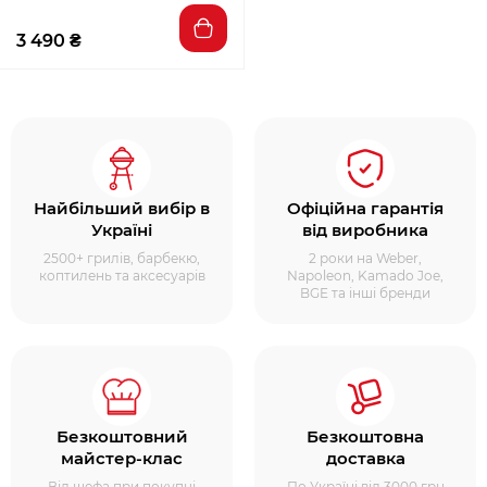
3 490 ₴
Найбільший вибір в
Офіційна гарантія
Україні
від виробника
2500+ грилів, барбекю,
2 роки на Weber,
коптилень та аксесуарів
Napoleon, Kamado Joe,
BGE та інші бренди
Безкоштовний
Безкоштовна
майстер-клас
доставка
Від шефа при покупці
По Україні від 3000 грн