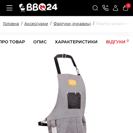
0
Головна
Аксессуари
Фартухи, рукавиці
Фартух шкіряний
0
ПРО ТОВАР
ОПИС
ХАРАКТЕРИСТИКИ
ВІДГУКИ