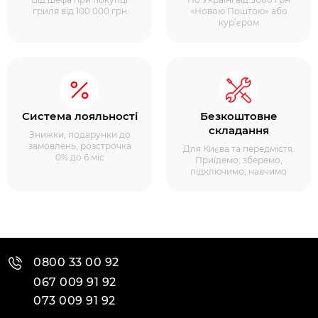
гриля від 100 000 грн
«Новою Поштою» або
кур’єром
Система лояльності
Безкоштовне
складання
Знижки, подарунки до
замовлень, розстрочка
Для Києва та передмістя.
0% до 6 міс
Приїдемо, зберемо,
підключимо, навчимо
0800 33 00 92
067 009 91 92
073 009 91 92