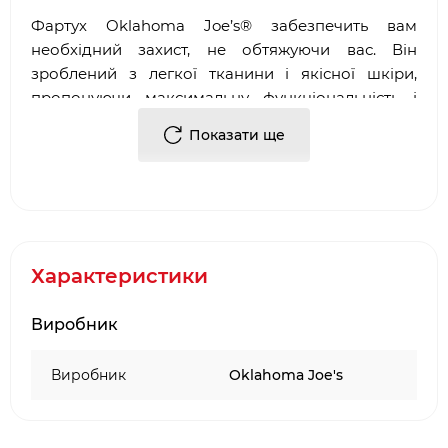
Фартух Oklahoma Joe’s® забезпечить вам
необхідний захист, не обтяжуючи вас. Він
зроблений з легкої тканини і якісної шкіри,
пропонуючи максимальну функціональність і
комфорт. Фартух спеціально розроблений, щоб
Показати ще
ви могли вмістити в його кишенях все, що вам
потрібно для BBQ.
Характеристики
Виробник
Виробник
Oklahoma Joe's