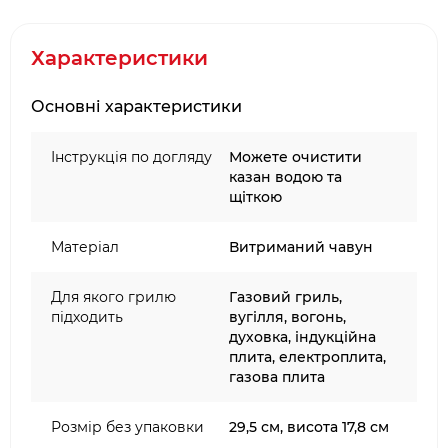
що додає додаткової цінності набору та робить
його крутим подарунком на будь-який привід.
Характеристики
Піч Gusskönig можна використовувати на будь-
яких плитах, включно з індукційними, а також у
Основні характеристики
духовці.
Інструкція по догляду
Можете очистити
Відкрийте нові можливості для приготування з
казан водою та
надійною, стильною та довговічною
щіткою
голландською піччю Gusskönig!
Матеріал
Витриманий чавун
Для якого грилю
Газовий гриль,
підходить
вугілля, вогонь,
духовка, індукційна
плита, електроплита,
газова плита
Розмір без упаковки
29,5 см, висота 17,8 см