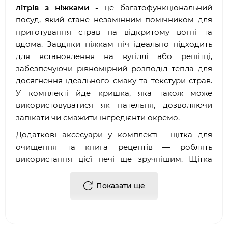
літрів з ніжками -
це багатофункціональний
посуд, який стане незамінним помічником для
приготування страв на відкритому вогні та
вдома. Завдяки ніжкам піч ідеально підходить
для встановлення на вугіллі або решітці,
забезпечуючи рівномірний розподіл тепла для
досягнення ідеального смаку та текстури страв.
У комплекті йде кришка, яка також може
використовуватися як пательня, дозволяючи
запікати чи смажити інгредієнти окремо.
Додаткові аксесуари у комплекті— щітка для
очищення та книга рецептів — роблять
використання цієї печі ще зручнішим. Щітка
легко справляється з очищенням чавунної
поверхні, а книга рецептів надихне вас на
Показати ще
створення кулінарних шедеврів, будь то
ароматне рагу, запечене м'ясо або свіжий хліб.
Набір поставляється у подарунковій упаковці,