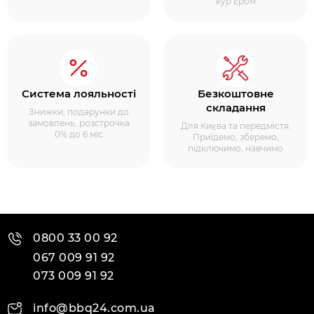
кур’єром
Система лояльності
Безкоштовне
складання
Знижки, подарунки до
замовлень, розстрочка
Для Києва та передмістя.
0% до 6 міс
Приїдемо, зберемо,
підключимо, навчимо
0800 33 00 92
067 009 91 92
073 009 91 92
info@bbq24.com.ua