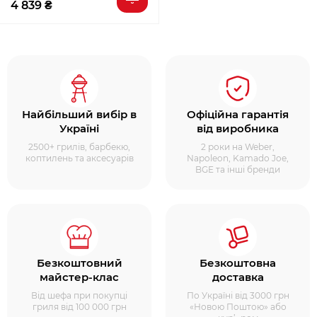
4 839 ₴
Найбільший вибір в
Офіційна гарантія
Україні
від виробника
2500+ грилів, барбекю,
2 роки на Weber,
коптилень та аксесуарів
Napoleon, Kamado Joe,
BGE та інші бренди
Безкоштовний
Безкоштовна
майстер-клас
доставка
Від шефа при покупці
По Україні від 3000 грн
гриля від 100 000 грн
«Новою Поштою» або