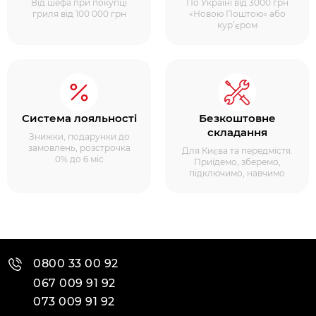
Від шефа при покупці
По Україні від 3000 грн
гриля від 100 000 грн
«Новою Поштою» або
кур’єром
Система лояльності
Безкоштовне
складання
Знижки, подарунки до
замовлень, розстрочка
Для Києва та передмістя.
0% до 6 міс
Приїдемо, зберемо,
підключимо, навчимо
0800 33 00 92
067 009 91 92
073 009 91 92