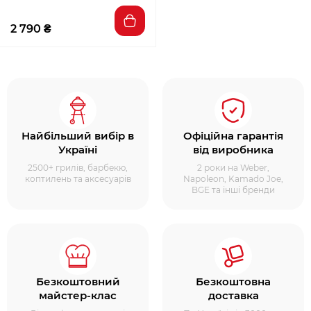
2 790 ₴
Найбільший вибір в
Офіційна гарантія
Україні
від виробника
2500+ грилів, барбекю,
2 роки на Weber,
коптилень та аксесуарів
Napoleon, Kamado Joe,
BGE та інші бренди
Безкоштовний
Безкоштовна
майстер-клас
доставка