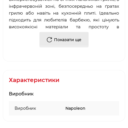
інфрачервоній зоні, безпосередньо на ґратах
грилю або навіть на кухонній плиті. Ідеально
підходить для любителів барбекю, які цінують
високоякісні матеріали та простоту в
користуванні!
Показати ще
Особливості:
сковорода-гриль із цільного чавуну;
високоякісне фарфорове емалеве
покриття;
легке очищення;
Характеристики
відмінне збереження та розподіл тепла;
унікальний брендинг WAVE;
Виробник
міцні ручки;
ідеально підходить для використання на
грилі, бічних пальниках, безпосередньо у
Виробник
Napoleon
вугіллі або навіть у каміні.
Характеристики: