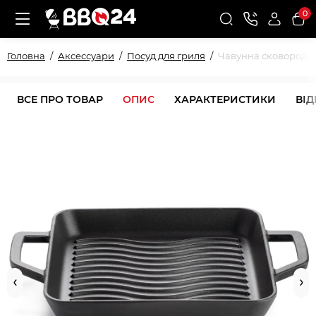
0
Головна
Аксессуари
Посуд для гриля
Чавунна сковорода-
ВСЕ ПРО ТОВАР
ОПИС
ХАРАКТЕРИСТИКИ
ВІ