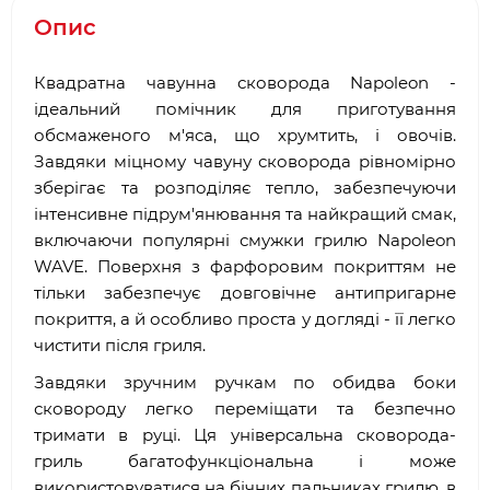
Опис
Квадратна чавунна сковорода Napoleon -
ідеальний помічник для приготування
обсмаженого м'яса, що хрумтить, і овочів.
Завдяки міцному чавуну сковорода рівномірно
зберігає та розподіляє тепло, забезпечуючи
інтенсивне підрум'янювання та найкращий смак,
включаючи популярні смужки грилю Napoleon
WAVE. Поверхня з фарфоровим покриттям не
тільки забезпечує довговічне антипригарне
покриття, а й особливо проста у догляді - її легко
чистити після гриля.
Завдяки зручним ручкам по обидва боки
сковороду легко переміщати та безпечно
тримати в руці. Ця універсальна сковорода-
гриль багатофункціональна і може
використовуватися на бічних пальниках грилю, в