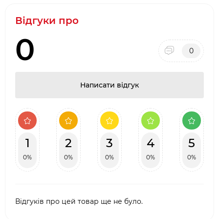
матеріал: чавун, покритий фарфоровою
Відгуки про
емаллю;
розміри: 25 х 25 см;
0
не підходить для миття в посудомийній
0
машині.
Написати відгук
1
2
3
4
5
0%
0%
0%
0%
0%
Відгуків про цей товар ще не було.