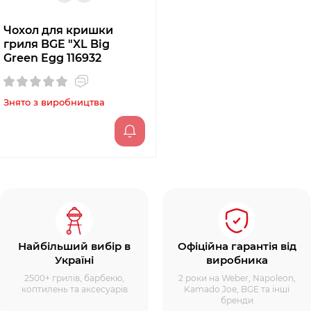
Чохол для кришки
гриля BGE "XL Big
Green Egg 116932
Знято з виробництва
Найбільший вибір в
Офіційна гарантія від
Україні
виробника
2500+ грилів, барбекю,
2 роки на Weber, Napoleon,
коптилень та аксесуарів
Kamado Joe, BGE та інші
бренди