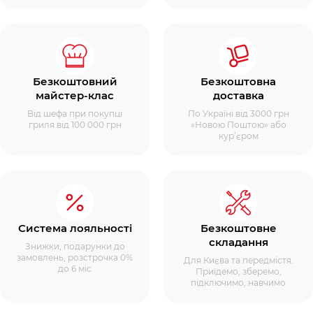
Безкоштовний
Безкоштовна
майстер-клас
доставка
Від шефа при покупці
По Україні від 3000 грн
гриля від 100 000 грн
«Новою Поштою» або
кур’єром
Система лояльності
Безкоштовне
складання
Знижки, подарунки до
замовлень, розстрочка 0%
Для Києва та передмістя.
до 6 міс
Приїдемо, зберемо,
підключимо, навчимо