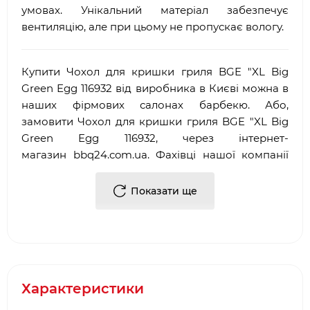
умовах. Унікальний матеріал забезпечує
вентиляцію, але при цьому не пропускає вологу.
Купити Чохол для кришки гриля BGE "XL Big
Green Egg 116932 від виробника в Києві можна в
наших фірмових салонах барбекю. Або,
замовити Чохол для кришки гриля BGE "XL Big
Green Egg 116932, через інтернет-
магазин
bbq
24.
com
.
ua
. Фахівці нашої компанії
допоможуть підібрати необхідні комплектуючі/
аксесуари для барбекю.
Показати ще
Достоїнствами і перевагами нашої компанії, є:
·
Багаторічний досвід роботи у сфері
продажу
аксесуарів для гриля
і барбекю
·
Офіційний партнер і представник
Big Green
Характеристики
Egg