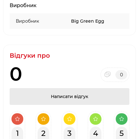
·
Довгострокова гарантія від виробника
Виробник
·
Два фірмових салони барбекю в місті Києві:
ТЦ Аракс, ТЦ 4
Room
Виробник
Big Green Egg
·
Наявність товару на складі виробника в
Києві
Відгуки про
0
0
Написати відгук
1
2
3
4
5