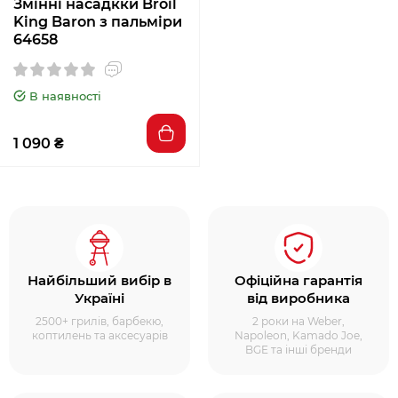
Змінні насадкки Broil
King Baron з пальміри
64658
В наявності
1 090 ₴
Найбільший вибір в
Офіційна гарантія
Україні
від виробника
2500+ грилів, барбекю,
2 роки на Weber,
коптилень та аксесуарів
Napoleon, Kamado Joe,
BGE та інші бренди