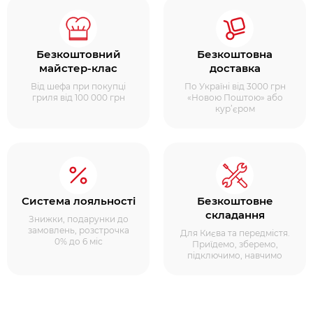
Безкоштовний
Безкоштовна
майстер-клас
доставка
Від шефа при покупці
По Україні від 3000 грн
гриля від 100 000 грн
«Новою Поштою» або
кур’єром
Система лояльності
Безкоштовне
складання
Знижки, подарунки до
замовлень, розстрочка
Для Києва та передмістя.
0% до 6 міс
Приїдемо, зберемо,
підключимо, навчимо