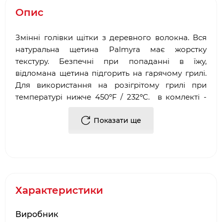
Опис
Змінні голівки щітки з деревного волокна. Вся
натуральна щетина Palmyra має жорстку
текстуру. Безпечні при попаданні в їжу,
відломана щетина підгорить на гарячому грилі.
Для використання на розігрітому грилі при
температурі нижче 450ºF / 232ºC. в комлекті -
3шт. змінних щіток.
Показати ще
Матеріал - Пальміра, пластик, силікон.
Розміри в коробці ВхШхД 21,4 х 4,06 х 10,16
Вага, кг - 0,3
Щітка в комплект не входить
Характеристики
Виробник