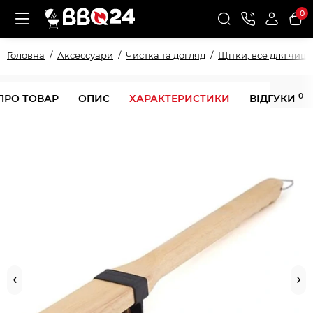
0
Головна
Аксессуари
Чистка та догляд
Щітки, все для чищ
0
ПРО ТОВАР
ОПИС
ХАРАКТЕРИСТИКИ
ВІДГУКИ