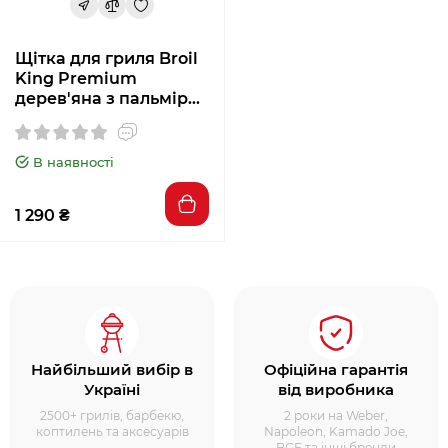
Щітка для гриля Broil
King Premium
дерев'яна з пальміри
65228
В наявності
1 290 ₴
Найбільший вибір в
Офіційна гарантія
Україні
від виробника
2500+ грилів, барбекю,
2 роки на Weber,
коптилень та аксесуарів
Napoleon, Kamado Joe,
BGE та інші бренди