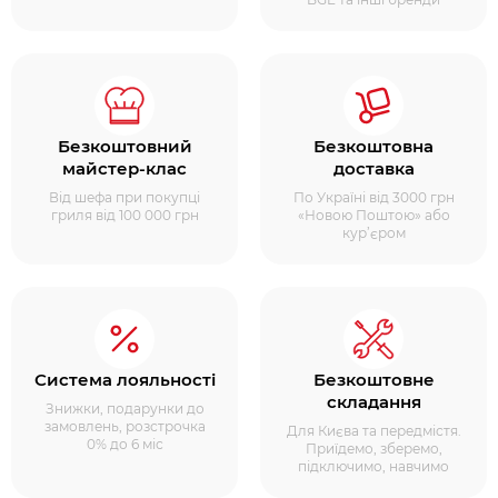
Безкоштовний
Безкоштовна
майстер-клас
доставка
Від шефа при покупці
По Україні від 3000 грн
гриля від 100 000 грн
«Новою Поштою» або
кур’єром
Система лояльності
Безкоштовне
складання
Знижки, подарунки до
замовлень, розстрочка
Для Києва та передмістя.
0% до 6 міс
Приїдемо, зберемо,
підключимо, навчимо