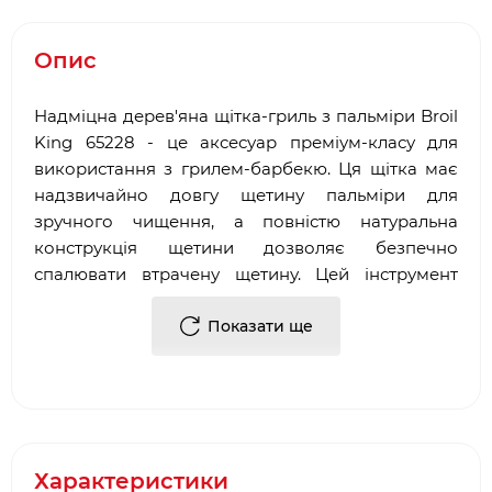
Опис
Надміцна дерев'яна щітка-гриль з пальміри Broil
King 65228 - це аксесуар преміум-класу для
використання з грилем-барбекю. Ця щітка має
надзвичайно довгу щетину пальміри для
зручного чищення, а повністю натуральна
конструкція щетини дозволяє безпечно
спалювати втрачену щетину. Цей інструмент
також оснащений захисним клапаном Grime
Guard та вбудованим скребком для ще більшої
Показати ще
зручності.
Матеріал - Пальміра, дерево, силікон.
Розміри ВхШхД, см - 53 х 5 х 7.
Вага, кг - 0,5.
Характеристики