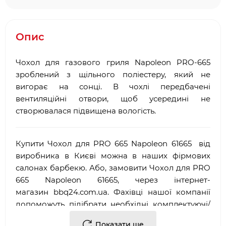
Опис
Чохол для газового гриля Napoleon PRO-665
зроблений з щільного поліестеру, який не
вигорає на сонці. В чохлі передбачені
вентиляційні отвори, щоб усередині не
створювалася підвищена вологість.
Купити Чохол для PRO 665 Napoleon 61665 від
виробника в Києві можна в наших фірмових
салонах барбекю. Або, замовити Чохол для PRO
665 Napoleon 61665, через інтернет-
магазин
bbq
24.
com
.
ua
. Фахівці нашої компанії
допоможуть підібрати необхідні комплектуючі/
аксесуари для барбекю.
Показати ще