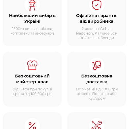
Найбільший вибір в
Офіційна гарантія
Україні
від виробника
2500+ грилів, барбекю,
2 роки на Weber,
коптилень та аксесуарів
Napoleon, Kamado Joe,
BGE та інші бренди
Безкоштовний
Безкоштовна
майстер-клас
доставка
Від шефа при покупці
По Україні від 3000 грн
гриля від 100 000 грн
«Новою Поштою» або
кур’єром