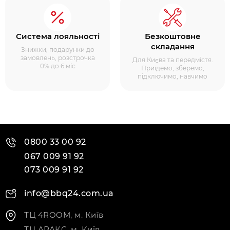
Система лояльності
Безкоштовне
складання
Знижки, подарунки до
замовлень, розстрочка
Для Києва та передмістя.
0% до 6 міс
Приїдемо, зберемо,
підключимо, навчимо
0800 33 00 92
067 009 91 92
073 009 91 92
info@bbq24.com.ua
ТЦ 4ROOM, м. Київ
ТЦ АРАКС, м. Київ