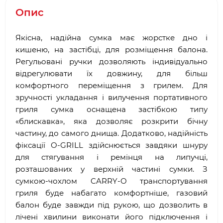
Опис
Якісна, надійна сумка має жорстке дно і
кишеню, на застібці, для розміщення балона.
Регульовані ручки дозволяють індивідуально
відрегулювати їх довжину, для більш
комфортного переміщення з грилем. Для
зручності укладання і вилучення портативного
гриля сумка оснащена застібкою типу
«блискавка», яка дозволяє розкрити бічну
частину, до самого днища. Додатково, надійність
фіксації O-GRILL здійснюється завдяки шнуру
для стягування і ремінця на липучці,
розташованих у верхній частині сумки. З
сумкою-чохлом CARRY-O транспортування
гриля буде набагато комфортніше, газовий
балон буде завжди під рукою, що дозволить в
лічені хвилини виконати його підключення і