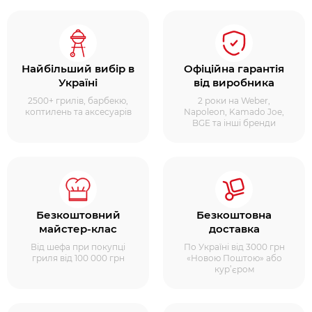
Найбільший вибір в
Офіційна гарантія
Україні
від виробника
2500+ грилів, барбекю,
2 роки на Weber,
коптилень та аксесуарів
Napoleon, Kamado Joe,
BGE та інші бренди
Безкоштовний
Безкоштовна
майстер-клас
доставка
Від шефа при покупці
По Україні від 3000 грн
гриля від 100 000 грн
«Новою Поштою» або
кур’єром