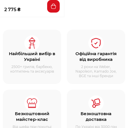
2 775 ₴
Найбільший вибір в
Офіційна гарантія
Україні
від виробника
2500+ грилів, барбекю,
2 роки на Weber,
коптилень та аксесуарів
Napoleon, Kamado Joe,
BGE та інші бренди
Безкоштовний
Безкоштовна
майстер-клас
доставка
Від шефа при покупці
По Україні від 3000 грн