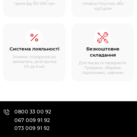
гриля від 100 000 грн
«Новою Поштою» або
кур’єром
Система лояльності
Безкоштовне
складання
Знижки, подарунки до
замовлень, розстрочка
Для Києва та передмістя.
0% до 6 міс
Приїдемо, зберемо,
підключимо, навчимо
0800 33 00 92
067 009 91 92
073 009 91 92