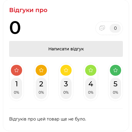
·
Довгострокова гарантія від виробника
Відгуки про
·
Два фірмових салони барбекю в місті Києві:
ТЦ Аракс, ТЦ 4
Room
0
0
·
Наявність товару на складі виробника в
Києві
Написати відгук
1
2
3
4
5
0%
0%
0%
0%
0%
Відгуків про цей товар ще не було.