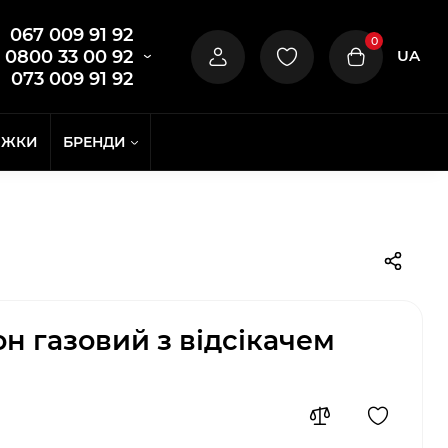
067 009 91 92
0
UA
0800 33 00 92
073 009 91 92
ИЖКИ
БРЕНДИ
н газовий з відсікачем