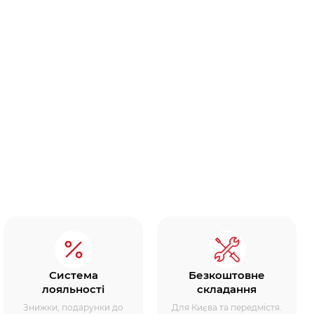
Система
Безкоштовне
лояльності
складання
Знижки, подарунки до
Для Києва та передмістя.