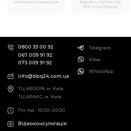
коптилень та аксесуарів
Napoleon, Kamado Joe,
BGE та інші бренди
0800 33 00 92
Telegram
067 009 91 92
Viber
073 009 91 92
WhatsApp
info@bbq24.com.ua
ТЦ 4ROOM, м. Київ
ТЦ АРАКС, м. Київ
Пн–Нд : 10:00–20:00
Відеоконсультація