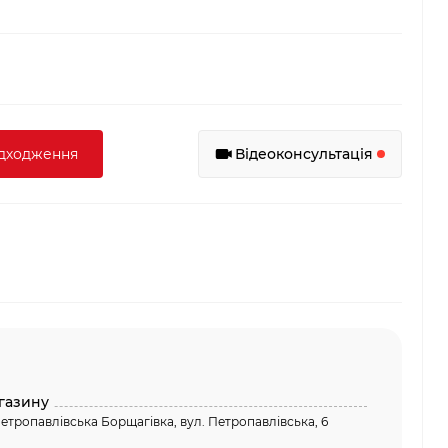
адходження
Відеоконсультація
газину
етропавлівська Борщагівка, вул. Петропавлівська, 6