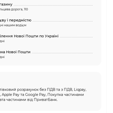
газину
льцева дорога, 110
єву і передмістю
ні нашим водієм
ділення Нової Пошти по Україні
дні
вка Нової Пошти
дні
тівковий розрахунок без ПДВ та з ПДВ, Liqpay,
, Apple Pay та Google Pay, Покупка частинами
та частинами від ПриватБанк.