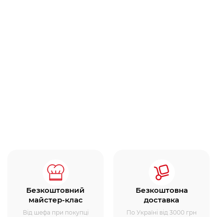
Безкоштовний
Безкоштовна
майстер-клас
доставка
Від шефа при покупці
По Україні від 3000 грн