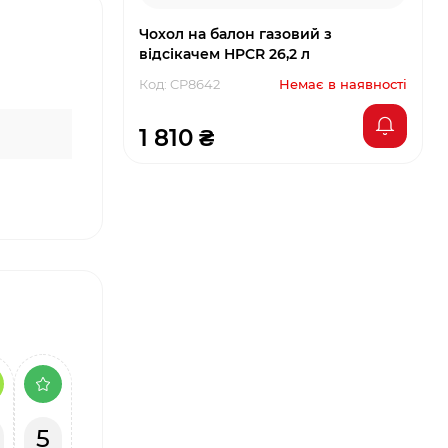
Чохол на балон газовий з
відсікачем HPCR 26,2 л
Код: CP8642
Немає в наявності
1 810 ₴
5