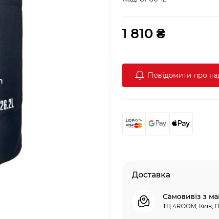
1 810 ₴
Повідомити про н
Доставка
Самовивіз з ма
ТЦ 4ROOM, Київ, П