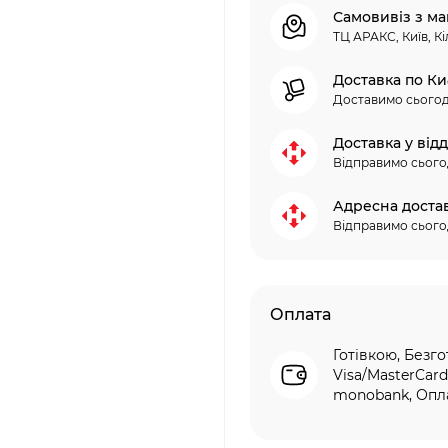
Самовивіз з ма
ТЦ АРАКС, Київ, Кі
Доставка по Ки
Доставимо сьогод
Доставка у від
Відправимо сього
Адресна доста
Відправимо сього
Оплата
Готівкою, Безго
Visa/MasterCard
monobank, Опла