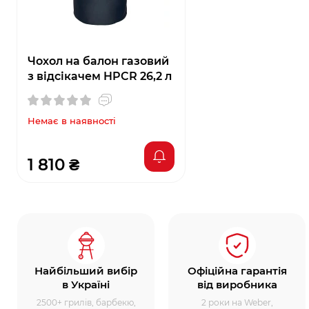
Чохол на балон газовий
з відсікачем HPCR 26,2 л
Немає в наявності
1 810 ₴
Найбільший вибір
Офіційна гарантія
в Україні
від виробника
2500+ грилів, барбекю,
2 роки на Weber,