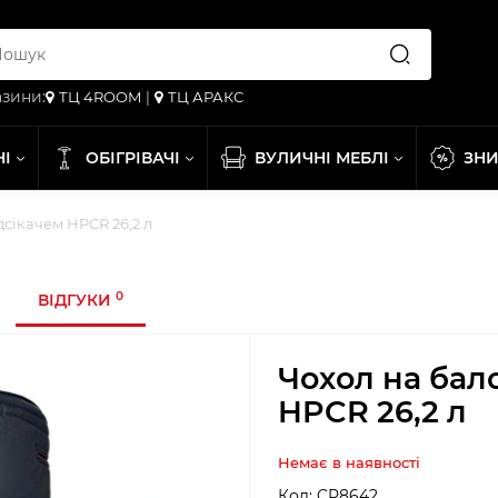
зини:
ТЦ 4ROOM
|
ТЦ АРАКС
НІ
ОБІГРІВАЧІ
ВУЛИЧНІ МЕБЛІ
ЗН
дсікачем HPCR 26,2 л
0
ВІДГУКИ
Чохол на бало
HPCR 26,2 л
Немає в наявності
Код:
CP8642