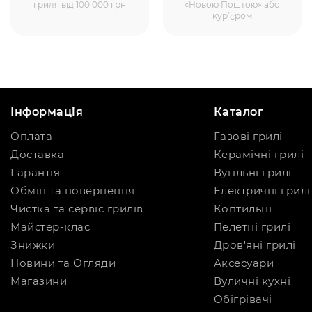
гриля від 100 000 грн
«Новою Поштою» або
кур’єром
Інформація
Каталог
Оплата
Газові грилі
Доставка
Керамічні грилі
Гарантія
Вугільні грилі
Обмін та повернення
Електричні грилі
Чистка та сервіс грилів
Коптильні
Майстер-клас
Пелетні грилі
Знижки
Дров'яні грилі
Новини та Огляди
Аксесуари
Магазини
Вуличні кухні
Обігрівачі