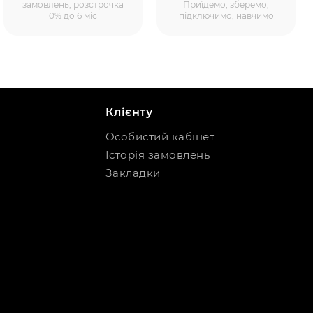
замовлень, розстрочка
Приїдемо, зберемо,
0% до 6 міс
підключимо, навчимо
Клієнту
Особистий кабінет
Історія замовлень
Закладки