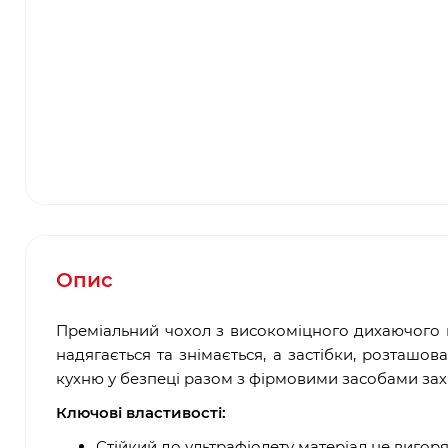
Опис
Преміальний чохол з високоміцного дихаючого п
надягається та знімається, а застібки, розташов
кухню у безпеці разом з фірмовими засобами зах
Ключові властивості:
Стійкий до ультрафіолету матеріал не вигоря