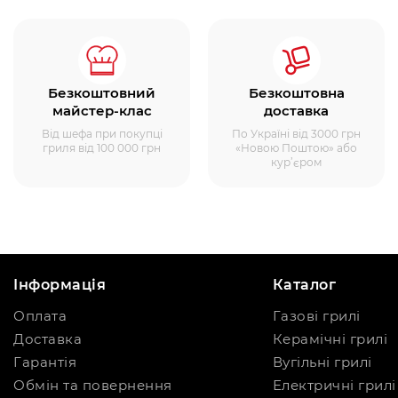
Безкоштовний
Безкоштовна
майстер-клас
доставка
Від шефа при покупці
По Україні від 3000 грн
гриля від 100 000 грн
«Новою Поштою» або
кур’єром
Інформація
Каталог
Оплата
Газові грилі
Доставка
Керамічні грилі
Гарантія
Вугільні грилі
Обмін та повернення
Електричні грилі