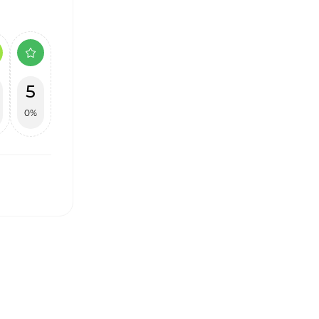
5
0%
І