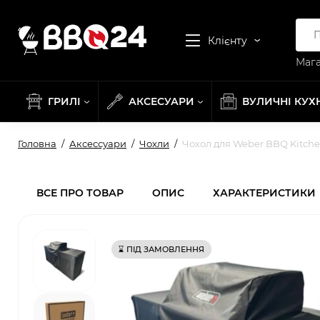
Клієнту
Мага
ГРИЛІ
АКСЕСУАРИ
ВУЛИЧНІ КУХ
Головна
Аксессуари
Чохли
Чохол для Weber BBQ Kitchen
ВСЕ ПРО ТОВАР
ОПИС
ХАРАКТЕРИСТИКИ
⌛ ПІД ЗАМОВЛЕННЯ