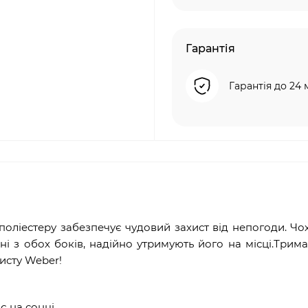
Гарантія
Гарантія до 24 
оліестеру забезпечує чудовий захист від непогоди. Чо
ані з обох боків, надійно утримують його на місці.Трим
исту Weber!
є на сонці