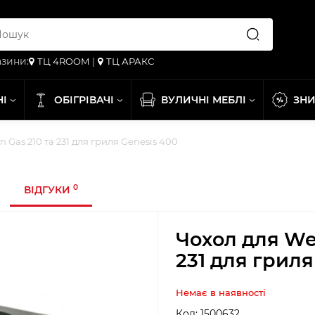
зини:
ТЦ 4ROOM
|
ТЦ АРАКС
НІ
ОБІГРІВАЧІ
ВУЛИЧНІ МЕБЛІ
ЗН
 Gas 210 та 231 для гриля Genesis 400
0
ВІДГУКИ
Чохол для We
231 для гриля
Немає в наявності
Код:
1500632