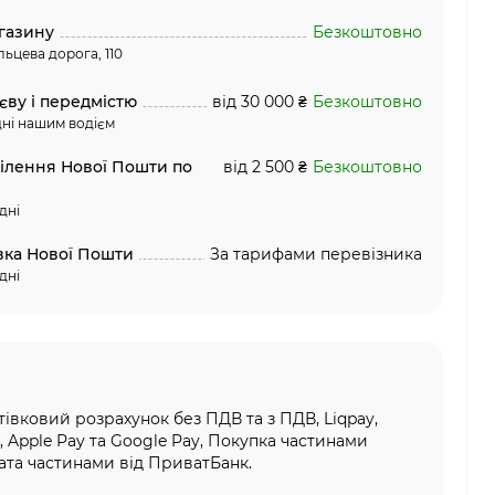
газину
Безкоштовно
льцева дорога, 110
єву і передмістю
від 30 000 ₴
Безкоштовно
ні нашим водієм
ділення Нової Пошти по
від 2 500 ₴
Безкоштовно
дні
вка Нової Пошти
За тарифами перевізника
дні
тівковий розрахунок без ПДВ та з ПДВ, Liqpay,
, Apple Pay та Google Pay, Покупка частинами
та частинами від ПриватБанк.