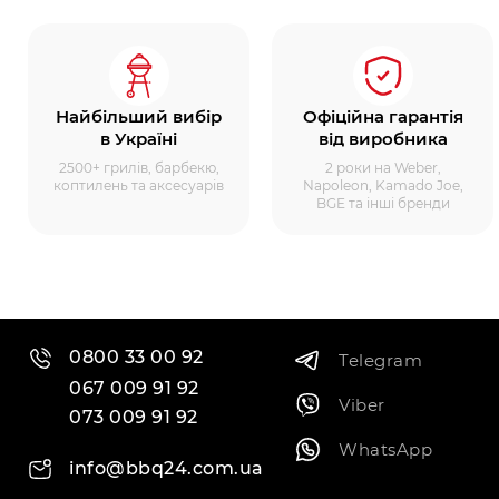
Найбільший вибір
Офіційна гарантія
в Україні
від виробника
2500+ грилів, барбекю,
2 роки на Weber,
коптилень та аксесуарів
Napoleon, Kamado Joe,
BGE та інші бренди
0800 33 00 92
Telegram
067 009 91 92
Viber
073 009 91 92
WhatsApp
info@bbq24.com.ua