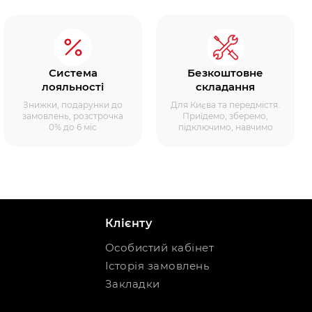
Система
Безкоштовне
лояльності
складання
Знижки, подарунки до
Для Києва та передмістя.
замовлень, розстрочка
Приїдемо, зберемо,
0% до 6 міс
підключимо, навчимо
Клієнту
Особистий кабінет
Історія замовлень
Закладки