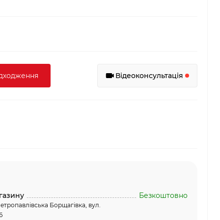
адходження
Відеоконсультація
газину
Безкоштовно
етропавлівська Борщагівка, вул.
6