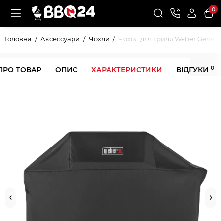
0
Головна
Аксессуари
Чохли
Чохол для гриля Weber Genesis
0
ПРО ТОВАР
ОПИС
ХАРАКТЕРИСТИКИ
ВІДГУКИ