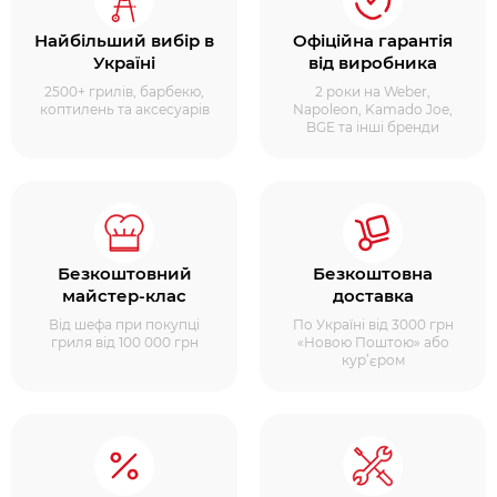
Найбільший вибір в
Офіційна гарантія
Україні
від виробника
2500+ грилів, барбекю,
2 роки на Weber,
коптилень та аксесуарів
Napoleon, Kamado Joe,
BGE та інші бренди
Безкоштовний
Безкоштовна
майстер-клас
доставка
Від шефа при покупці
По Україні від 3000 грн
гриля від 100 000 грн
«Новою Поштою» або
кур’єром