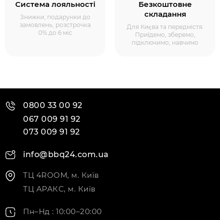
Система лояльності
Безкоштовне
складання
Знижки, подарунки до
замовлень, розстрочка
Для Києва та передмістя.
0% до 6 міс
Приїдемо, зберемо,
підключимо, навчимо
0800 33 00 92
067 009 91 92
073 009 91 92
info@bbq24.com.ua
ТЦ 4ROOM, м. Київ
ТЦ АРАКС, м. Київ
Пн–Нд : 10:00–20:00