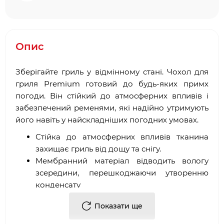
Опис
Зберігайте гриль у відмінному стані. Чохол для
гриля Premium готовий до будь-яких примх
погоди. Він стійкий до атмосферних впливів і
забезпечений ременями, які надійно утримують
його навіть у найскладніших погодних умовах.
Стійка до атмосферних впливів тканина
захищає гриль від дощу та снігу.
Мембранний матеріал відводить вологу
зсередини, перешкоджаючи утворенню
конденсату
Виготовлений із міцного матеріалу
Показати ще
Завдяки малій вазі чохла зручно накривати
та розкривати гриль.