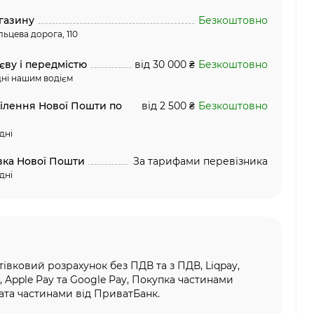
газину
Безкоштовно
льцева дорога, 110
єву і передмістю
від 30 000 ₴
Безкоштовно
ні нашим водієм
ділення Нової Пошти по
від 2 500 ₴
Безкоштовно
дні
вка Нової Пошти
За тарифами перевізника
дні
тівковий розрахунок без ПДВ та з ПДВ, Liqpay,
, Apple Pay та Google Pay, Покупка частинами
та частинами від ПриватБанк.