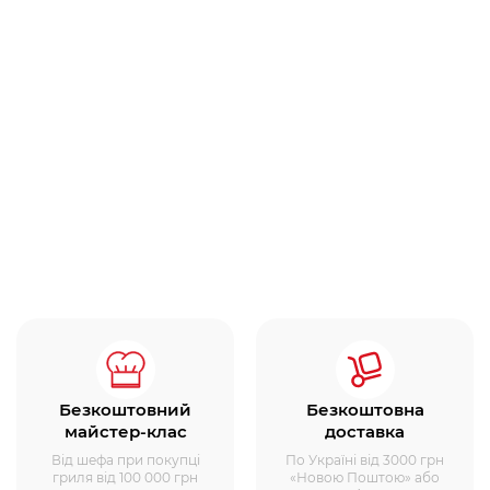
Безкоштовний
Безкоштовна
майстер-клас
доставка
Від шефа при покупці
По Україні від 3000 грн
гриля від 100 000 грн
«Новою Поштою» або