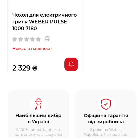
Чохол для електричного
гриля WEBER PULSE
1000 7180
Немає в наявності
2 329 ₴
Найбільший вибір
Офіційна гарантія
в Україні
від виробника
2500+ грилів, барбекю,
2 роки на Weber,
коптилень та аксесуарів
Napoleon, Kamado Joe,