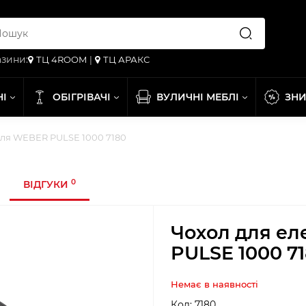
зини:
ТЦ 4ROOM
|
ТЦ АРАКС
НІ
ОБІГРІВАЧІ
ВУЛИЧНІ МЕБЛІ
ЗН
иля WEBER PULSE 1000 7180
0
ВІДГУКИ
Чохол для е
PULSE 1000 7
Немає в наявності
Код:
7180