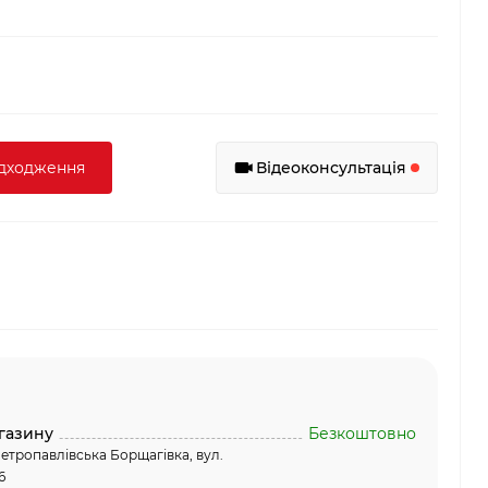
адходження
Відеоконсультація
газину
Безкоштовно
етропавлівська Борщагівка, вул.
6