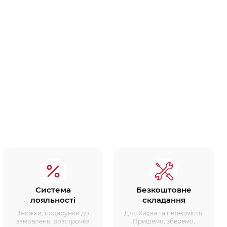
Система
Безкоштовне
лояльності
складання
Знижки, подарунки до
Для Києва та передмістя.
замовлень, розстрочка
Приїдемо, зберемо,