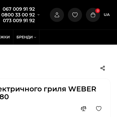
067 009 91 92
0
UA
0800 33 00 92
073 009 91 92
ИЖКИ
БРЕНДИ
лектричного гриля WEBER
180