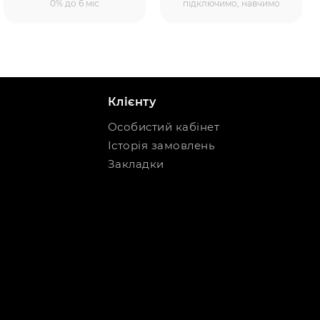
0% до 6 міс
підключимо, навчимо
Клієнту
Особистий кабінет
Історія замовлень
Закладки