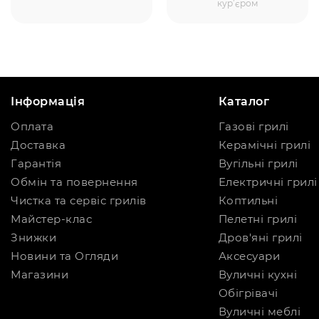
кур’єром
Інформація
Каталог
Оплата
Газові грилі
Доставка
Керамічні грилі
Гарантія
Вугільні грилі
Обмін та повернення
Електричні грилі
Чистка та сервіс грилів
Коптильні
Майстер-клас
Пелетні грилі
Знижки
Дров'яні грилі
Новини та Огляди
Аксесуари
Магазини
Вуличні кухні
Обігрівачі
Вуличні меблі