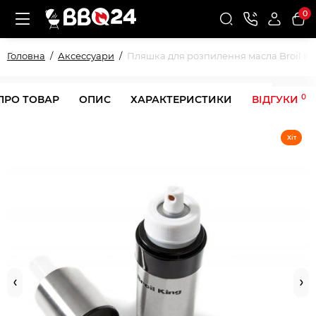
0
Головна
Аксессуари
Пляшка для розпилення масла Broil Ki
0
ПРО ТОВАР
ОПИС
ХАРАКТЕРИСТИКИ
ВІДГУКИ
Хіт