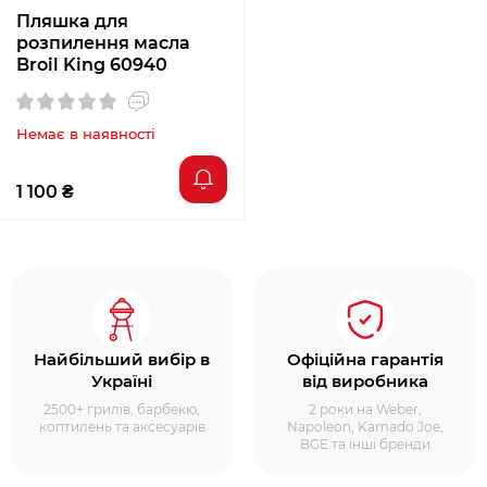
Пляшка для
розпилення масла
Broil King 60940
Немає в наявності
1 100 ₴
Найбільший вибір в
Офіційна гарантія
Україні
від виробника
2500+ грилів, барбекю,
2 роки на Weber,
коптилень та аксесуарів
Napoleon, Kamado Joe,
BGE та інші бренди