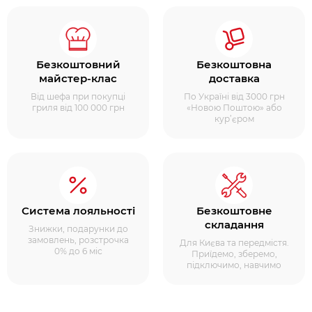
Безкоштовний
Безкоштовна
майстер-клас
доставка
Від шефа при покупці
По Україні від 3000 грн
гриля від 100 000 грн
«Новою Поштою» або
кур’єром
Система лояльності
Безкоштовне
складання
Знижки, подарунки до
замовлень, розстрочка
Для Києва та передмістя.
0% до 6 міс
Приїдемо, зберемо,
підключимо, навчимо