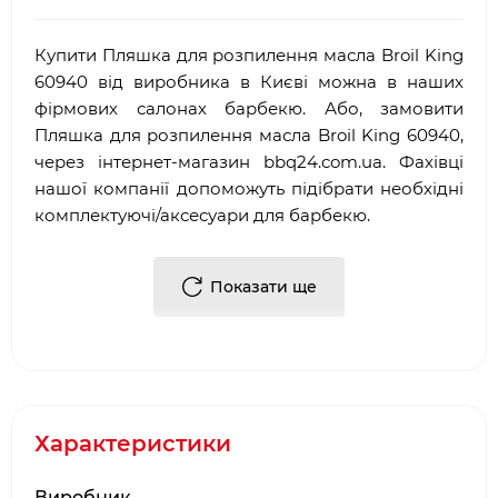
Купити Пляшка для розпилення масла Broil King
60940 від виробника в Києві можна в наших
фірмових салонах барбекю. Або, замовити
Пляшка для розпилення масла Broil King 60940,
через інтернет-магазин
bbq
24.
com
.
ua
. Фахівці
нашої компанії допоможуть підібрати необхідні
комплектуючі/аксесуари для барбекю.
Достоїнствами і перевагами нашої компанії, є:
Показати ще
·
Багаторічний досвід роботи у сфері
продажу
аксесуарів для гриля
і барбекю
·
Офіційний партнер і представник
Broil King
·
Довгострокова гарантія від виробника
·
Два фірмових салони барбекю в місті Києві:
Характеристики
ТЦ Аракс, ТЦ 4
Room
·
Наявність товару на складі виробника в
Виробник