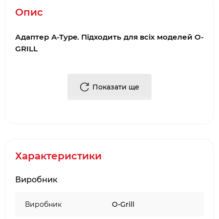
Опис
Адаптер A-Type. Підходить для всіх моделей O-
GRILL
Адаптер (перехідник) для підключення цангових
газових балонів. Міцний, легкий, компактний.
Показати ще
Матеріал-латунь, пластик. Вага 130 г.
Характеристики
Виробник
Виробник
O-Grill