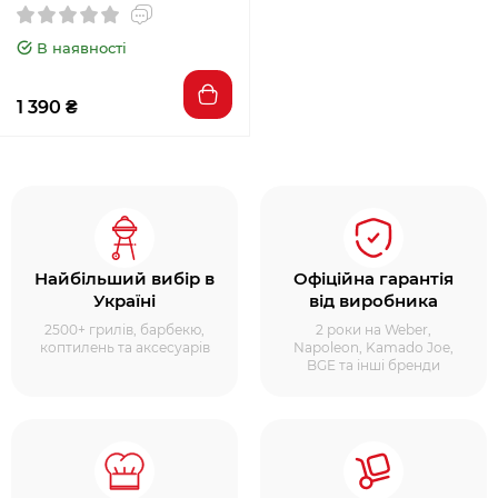
В наявності
1 390 ₴
Найбільший вибір в
Офіційна гарантія
Україні
від виробника
2500+ грилів, барбекю,
2 роки на Weber,
коптилень та аксесуарів
Napoleon, Kamado Joe,
BGE та інші бренди