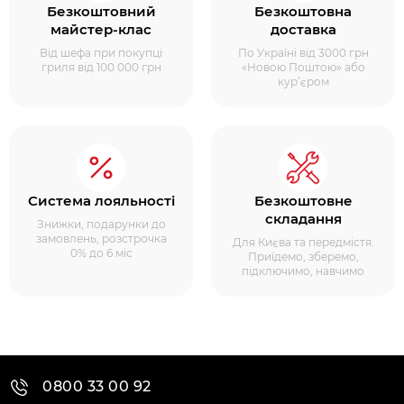
Безкоштовний
Безкоштовна
майстер-клас
доставка
Від шефа при покупці
По Україні від 3000 грн
гриля від 100 000 грн
«Новою Поштою» або
кур’єром
Система лояльності
Безкоштовне
складання
Знижки, подарунки до
замовлень, розстрочка
Для Києва та передмістя.
0% до 6 міс
Приїдемо, зберемо,
підключимо, навчимо
0800 33 00 92