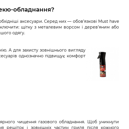
бекю-обладнання?
бхідніші аксесуари. Серед них — обов’язкові
Must have
ключити: щітку з металевим ворсом і дерев’яним або
ашого одягу.
ію. А для захисту зовнішнього вигляду
ксесуарів однозначно підвищує комфорт
лярного чищення газового обладнання. Щоб уникнути
я решіток і зовнішніх частин гриля після кожного