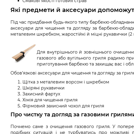
Смакові якості готових страв
Які предмети й аксесуари допоможу
Під час придбання будь-якого типу барбекю-обладнанн
аксесуари для чищення та догляду за барбекю-облад
металевим шкребком, жаростійкі й міцні рукавички (2 
Для внутрішнього й зовнішнього очищення
газового або вугільного гриля радимо пр
приготування барбекю та захищає вас і об
Обов’язкові аксесуари для чищення та догляду за грил
Щітка з металевим ворсом і шкребком
Шкіряні рукавички
Захисний фартух
Хімія для чищення гриля
Фірмовий захисний чохол для гриля
Про чистку та догляд за газовими гриля
Почнемо саме з очищення газового гриля. У попере
подібних ситуацій і не турбуватись про можливі 