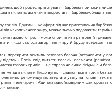
а грилем, щоб процес приготування барбекю приносив лише 
на два важливих аспекти використання барбекю-обладнання 
у грилів. Другий — комфорт під час приготування барбекю т
і від накопиченого жиру, можна значно подовжити термін й
частині газового гриля може спричинити раптове й тривале
нати: якщо сталося загоряння жиру й бруду всередині газ
ля, перекрити вентиль газового балона (встановити у полож
у відстань. Потім слід витягти палаючі елементи (решітки 
истка газових грилів — це справа не лише гігієни, а й безп
я не менш важливе. Якщо вугілля спалюється в грилі без з
аполегливо рекомендуємо звертати увагу на головні техніч
грилів є електричні. Єдиним малоймовірним фактором загор
обіжниками.