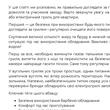
У цій статті ми розповімо, як правильно доглядати з
довкілля та учасників заходу. Варто звернути увагу 
або електричний гриль для квартири.
Перший — це безпека при використанні будь-якого тип
доглядати за грилем і регулярно очищати його поверхн
Скупчення великої кількості жиру та бруду в нижній 
ситуацію під час використання обладнання. Важливо з
водою!
Перш за все, необхідно вимкнути газові пальники гри
гриля, витягти його з ніші та перемістити на безпечн
камери найкраще гасити піском. Саме тому регулярна ч
У вугільних грилях усе трохи простіше, однак питанн
шматочків вугілля, які вітер розносить територією. Н
зольника. Напевно, найбезпечнішим типом серед усіх 
перевірені бренди обладнують свої електрогрилі зап
Ключові теги цього абзацу:
Безпека використання барбекю-обладнання
Комфорт під час приготування