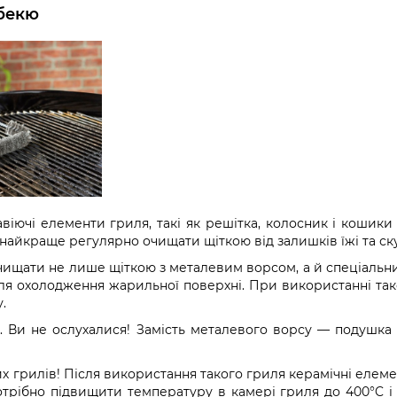
рбекю
віючі елементи гриля, такі як решітка, колосник і кошики
найкраще регулярно очищати щіткою від залишків їжі та ск
ищати не лише щіткою з металевим ворсом, а й спеціальни
сля охолодження жарильної поверхні. При використанні та
.
. Ви не ослухалися! Замість металевого ворсу — подушка 
х грилів! Після використання такого гриля керамічні елем
трібно підвищити температуру в камері гриля до 400°C і 