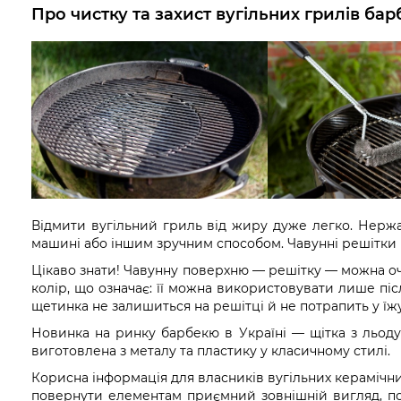
Про чистку та захист вугільних грилів ба
Відмити вугільний гриль від жиру дуже легко. Нержа
машині або іншим зручним способом. Чавунні решітки 
Цікаво знати! Чавунну поверхню — решітку — можна оч
колір, що означає: її можна використовувати лише пі
щетинка не залишиться на решітці й не потрапить у їжу
Новинка на ринку барбекю в Україні — щітка з льоду
виготовлена з металу та пластику у класичному стилі.
Корисна інформація для власників вугільних керамічни
повернути елементам приємний зовнішній вигляд, по