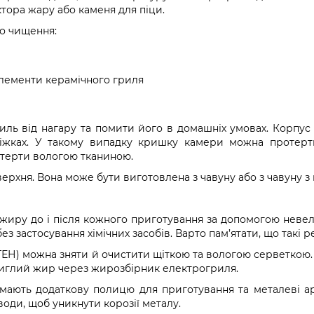
ктора жару або каменя для піци.
го чищення:
елементи керамічного гриля
риль від нагару та помити його в домашніх умовах. Корпус
ніжках. У такому випадку кришку камери можна протер
итерти вологою тканиною.
рхня. Вона може бути виготовлена з чавуну або з чавуну 
 жиру до і після кожного приготування за допомогою неве
ез застосування хімічних засобів. Варто пам’ятати, що так
ЕН) можна зняти й очистити щіткою та вологою серветкою. 
астиглий жир через жирозбірник електрогриля.
мають додаткову полицю для приготування та металеві ар
оди, щоб уникнути корозії металу.