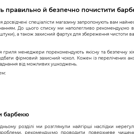
ть правильно й безпечно почистити бар
я досвідчені спеціалісти магазину запропонують вам найнео
нанням. До цього списку ми наполегливо рекомендуємо в
штуки), а також захисний фартух для збереження чистоти в
 гриля менеджери порекомендують якісну та безпечну хім
идбати фірмовий захисний чохол. Кожен із перелічених а
ладнання від можливих ушкоджень.
ем:
ми барбекю
дньому розділі ми розглянули найгірші наслідки нерегу
проблеми, рекомендуємо проводити поверхневе чищенн