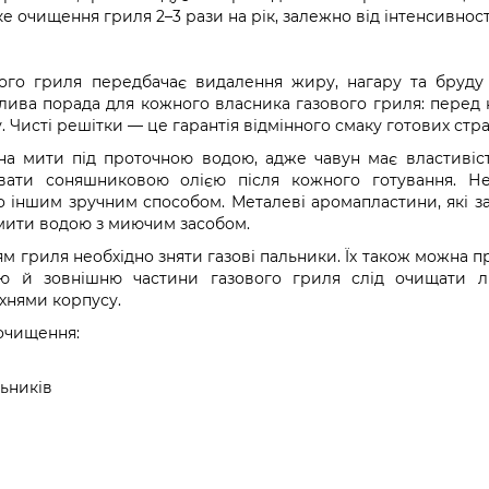
е очищення гриля 2–3 рази на рік, залежно від інтенсивнос
ого гриля передбачає видалення жиру, нагару та бруду 
жлива порада для кожного власника газового гриля: пере
у. Чисті решітки — це гарантія відмінного смаку готових стра
а мити під проточною водою, адже чавун має властивіст
ати соняшниковою олією після кожного готування. Н
 іншим зручним способом. Металеві аромапластини, які з
мити водою з миючим засобом.
 гриля необхідно зняти газові пальники. Їх також можна п
ню й зовнішню частини газового гриля слід очищати 
хнями корпусу.
 очищення:
ьників