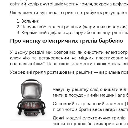
світлий колір внутрішніх частин гриля, зокрема дефле
Які елементи вугільного гриля потребують регулярно
Зольник
Чавунні або сталеві решітки (жарильна поверхня)
Керамічний дефлектор жару або інші внутрішні 
Про чистку електричних грилів барбекю
У цьому розділі ми розповімо, як очистити електрог
алюмінію та встановлений на міцних пластикових 
спеціальної хімії. Пластикові елементи також можна в
Усередині гриля розташована решітка — жарильна пове
Чавунну решітку слід очищати від
мити в посудомийній машині, але б
Основний нагрівальний елемент (Т
після чого зібрати весь нагар і з
Деякі моделі електричних грилів 
чистити щіткою без використання в