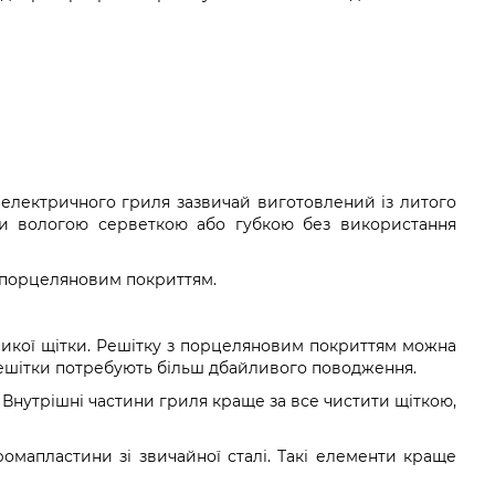
 електричного гриля зазвичай виготовлений із литого
ти вологою серветкою або губкою без використання
з порцеляновим покриттям.
ликої щітки. Решітку з порцеляновим покриттям можна
і решітки потребують більш дбайливого поводження.
Внутрішні частини гриля краще за все чистити щіткою,
омапластини зі звичайної сталі. Такі елементи краще