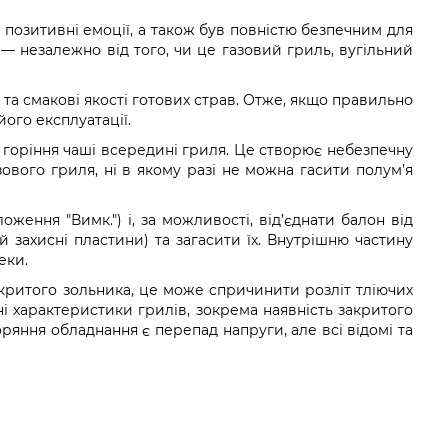
позитивні емоції, а також був повністю безпечним для
— незалежно від того, чи це газовий гриль, вугільний
а смакові якості готових страв. Отже, якщо правильно
ого експлуатації.
 горіння чаші всередині гриля. Це створює небезпечну
ового гриля, ні в якому разі не можна гасити полум’я
ення "Вимк.") і, за можливості, від’єднати балон від
й захисні пластини) та загасити їх. Внутрішню частину
еки.
акритого зольника, це може спричинити розліт тліючих
ні характеристики грилів, зокрема наявність закритого
яння обладнання є перепад напруги, але всі відомі та