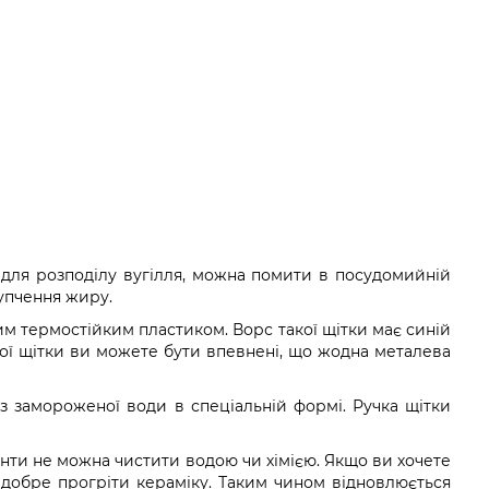
 для розподілу вугілля, можна помити в посудомийній
упчення жиру.
м термостійким пластиком. Ворс такої щітки має синій
кої щітки ви можете бути впевнені, що жодна металева
з замороженої води в спеціальній формі. Ручка щітки
енти не можна чистити водою чи хімією. Якщо ви хочете
добре прогріти кераміку. Таким чином відновлюється