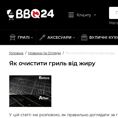
Клієнту
Мага
ГРИЛІ
АКСЕСУАРИ
ВУЛИЧНІ КУХ
Головна
Новини та Огляди
Як очистити гриль від жиру
Як очистити гриль від жиру
У цій статті ми розповімо, як правильно доглядати з