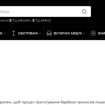
зини:
ТЦ 4ROOM
|
ТЦ АРАКС
НІ
ОБІГРІВАЧІ
ВУЛИЧНІ МЕБЛІ
ЗН
а грилем, щоб процес приготування барбекю приносив лише 