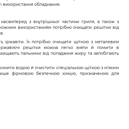
ті використання обладнання.
насамперед з внутрішньої частини гриля, а також з
д кожним використанням потрібно очищати решітки від
в.
ь іржавіти. Їх потрібно очищати щіткою з металевим
ержавіючі решітки можна легко зняти й помити в
ахищають пальники від попадання жиру та запобігають
ромити водою й очистити спеціальною щіткою з м’яким
лише фірмовою безпечною хімією, призначеною для