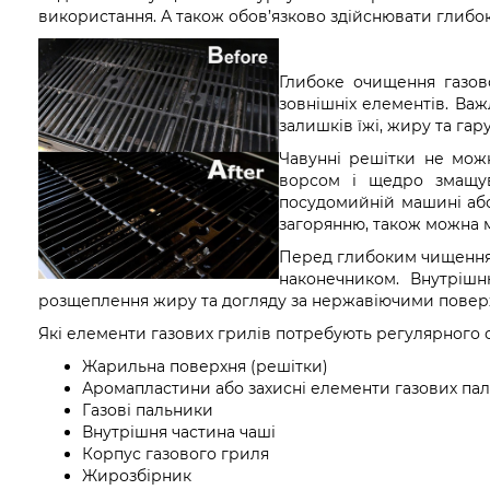
використання. А також обов’язково здійснювати глибок
Глибоке очищення газов
зовнішніх елементів. Ва
залишків їжі, жиру та гар
Чавунні решітки не можн
ворсом і щедро змащув
посудомийній машині або
загорянню, також можна 
Перед глибоким чищенням
наконечником. Внутріш
розщеплення жиру та догляду за нержавіючими повер
Які елементи газових грилів потребують регулярного
Жарильна поверхня (решітки)
Аромапластини або захисні елементи газових пал
Газові пальники
Внутрішня частина чаші
Корпус газового гриля
Жирозбірник