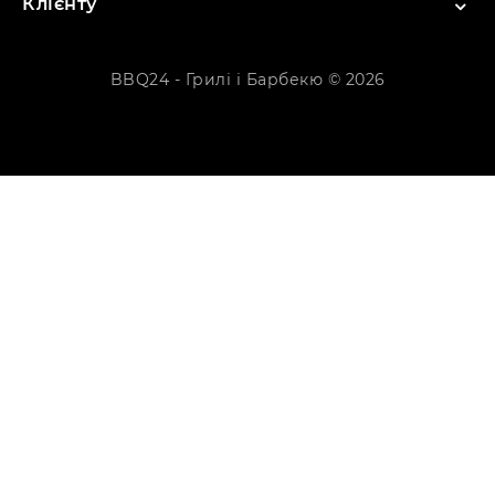
Клієнту
BBQ24 - Грилі і Барбекю © 2026