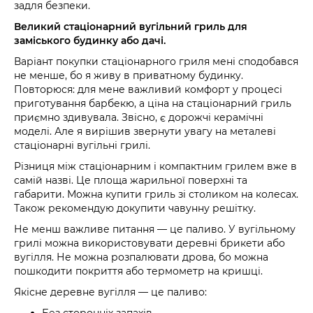
задля безпеки.
Великий стаціонарний вугільний гриль для
заміського будинку або дачі.
Варіант покупки стаціонарного гриля мені сподобався
не менше, бо я живу в приватному будинку.
Повторюся: для мене важливий комфорт у процесі
приготування барбекю, а ціна на стаціонарний гриль
приємно здивувала. Звісно, є дорожчі керамічні
моделі. Але я вирішив звернути увагу на металеві
стаціонарні вугільні грилі.
Різниця між стаціонарним і компактним грилем вже в
самій назві. Це площа жарильної поверхні та
габарити. Можна купити гриль зі столиком на колесах.
Також рекомендую докупити чавунну решітку.
Не менш важливе питання — це паливо. У вугільному
грилі можна використовувати деревні брикети або
вугілля. Не можна розпалювати дрова, бо можна
пошкодити покриття або термометр на кришці.
Якісне деревне вугілля — це паливо:
Без сторонніх запахів