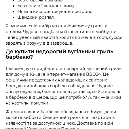
Без великої кількості диму
Можна використовувати повторно
Швидкий розпал
Я зупинив свій вибір на стаціонарному грилі зі
столом. Чудове придбання й інвестиція в майбутнє.
Тепер увесь мій квартал ходить до мене в гості, сусіди
зводять з розуму від заздрощів.
Де купити недорогий вугільний гриль
барбекю?
Рекомендую придбати стаціонарний вугільний гриль
для дому в Києві в інтернет-магазині
BBQ
24. Це
офіційний представник найвідоміших світових
брендів виробників барбекю-обладнання. Чудове
обслуговування, безкоштовна доставка, майстер-клас
з барбекю від шефа. Що ще потрібно? А, так — знижка
на наступні покупки.
Фірмові салони барбекю-обладнання в Києві, де ви
можете вибрати бездимний гриль для квартири в
наявності та за доступною ціною. Доставка по всій
території України Новою Поштою.