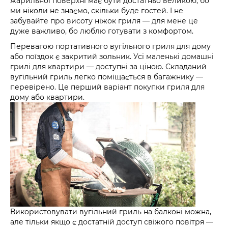
жарильної поверхні має бути достатньо великою, бо
ми ніколи не знаємо, скільки буде гостей. І не
забувайте про висоту ніжок гриля — для мене це
дуже важливо, бо люблю готувати з комфортом.
Перевагою портативного вугільного гриля для дому
або поїздок є закритий зольник. Усі маленькі домашні
грилі для квартири — доступні за ціною. Складаний
вугільний гриль легко поміщається в багажнику —
перевірено. Це перший варіант покупки гриля для
дому або квартири.
Використовувати вугільний гриль на балконі можна,
але тільки якщо є достатній доступ свіжого повітря —