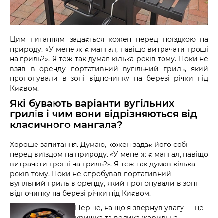
Цим питанням задається кожен перед поїздкою на
природу. «У мене ж є мангал, навіщо витрачати гроші
на гриль?». Я теж так думав кілька років тому. Поки не
взяв в оренду портативний вугільний гриль, який
пропонували в зоні відпочинку на березі річки під
Києвом.
Які бувають варіанти вугільних
грилів і чим вони відрізняються від
класичного мангала?
Хороше запитання. Думаю, кожен задає його собі
перед виїздом на природу. «У мене ж є мангал, навіщо
витрачати гроші на гриль?». Я теж так думав кілька
років тому. Поки не спробував портативний
вугільний гриль в оренду, який пропонували в зоні
відпочинку на березі річки під Києвом.
Перше, на що я звернув увагу — це
кришка та велика жарильна