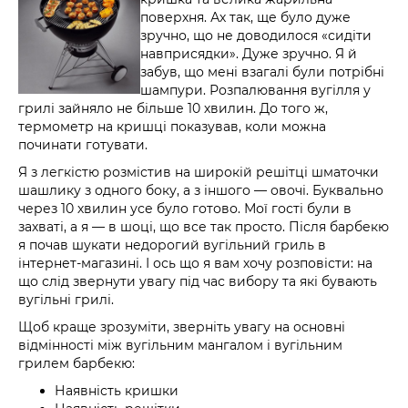
поверхня. Ах так, ще було дуже
зручно, що не доводилося «сидіти
навприсядки». Дуже зручно. Я й
забув, що мені взагалі були потрібні
шампури. Розпалювання вугілля у
грилі зайняло не більше 10 хвилин. До того ж,
термометр на кришці показував, коли можна
починати готувати.
Я з легкістю розмістив на широкій решітці шматочки
шашлику з одного боку, а з іншого — овочі. Буквально
через 10 хвилин усе було готово. Мої гості були в
захваті, а я — в шоці, що все так просто. Після барбекю
я почав шукати недорогий вугільний гриль в
інтернет-магазині. І ось що я вам хочу розповісти: на
що слід звернути увагу під час вибору та які бувають
вугільні грилі.
Щоб краще зрозуміти, зверніть увагу на основні
відмінності між вугільним мангалом і вугільним
грилем барбекю:
Наявність кришки