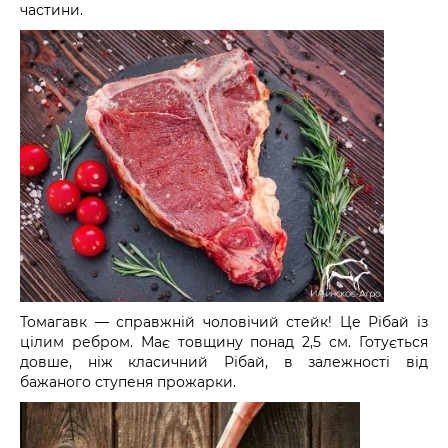
частини.
Томагавк — справжній чоловічий стейк! Це Рібай із
цілим ребром. Має товщину понад 2,5 см. Готується
довше, ніж класичний Рібай, в залежності від
бажаного ступеня прожарки.