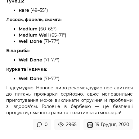
Тунець:
Rare
(49–55°)
Лосось, форель, сьомга:
Medium
(60–65°)
Medium Well
(65–71°)
Well Done
(71–77°)
Біла риба:
Well Done
(71–77°)
Курка та індичка:
Well Done
(71–77°)
Підсумуємо. Наполегливо рекомендуємо поставитися
до питань прожарки серйозно, адже неправильне
приготування може викликати отруєння й проблеми
зі здоров’ям. Головне в барбекю — це безпечні
продукти, смачні страви та позитивна атмосфера!
0
2965
19 Грудня, 2020