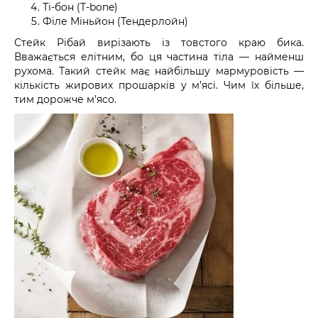
Ті-бон (
T-bone
)
Філе Міньйон (Тендерлойн)
Стейк Рібай вирізають із товстого краю бика.
Вважається елітним, бо ця частина тіла — найменш
рухома. Такий стейк має найбільшу мармуровість —
кількість жирових прошарків у м’ясі. Чим їх більше,
тим дорожче м’ясо.