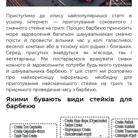
Приступимо до опису найпопулярнішої статті в
усьому інтернеті — приготування соковитого і
смачного стейка на грилі. Процес барбекю приносить
море задоволення багатьом шанувальникам смачно
поїсти й провести вільний час у колі галасливої,
веселої компанії або в тісному колі рідних і близьких.
Серед присутніх знайдуться як м'ясоїди, так і
вегетаріанці. Ми постараємося врахувати смаки
кожного й задовольнити потреби будь-якого гурмана
й шанувальника барбекю. У цій статті ми розповімо
про найкориснішу інформацію, необхідну для
приготування найсмачнішого стейка на грилі та
приємного проведення часу з барбекю.
Якими бувають види стейків для
барбекю