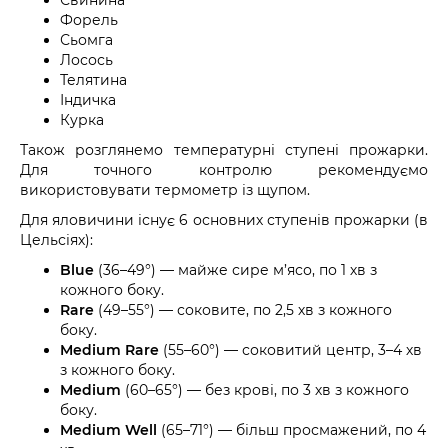
Форель
Сьомга
Лосось
Телятина
Індичка
Курка
Також розглянемо температурні ступені прожарки.
Для точного контролю рекомендуємо
використовувати термометр із щупом.
Для яловичини існує 6 основних ступенів прожарки (в
Цельсіях):
Blue
(36–49°) — майже сире м’ясо, по 1 хв з
кожного боку.
Rare
(49–55°) — соковите, по 2,5 хв з кожного
боку.
Medium Rare
(55–60°) — соковитий центр, 3–4 хв
з кожного боку.
Medium
(60–65°) — без крові, по 3 хв з кожного
боку.
Medium Well
(65–71°) — більш просмажений, по 4