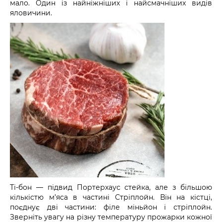
мало. Один із найніжніших і найсмачніших видів
яловичини.
Ті-бон — підвид Портерхаус стейка, але з більшою
кількістю м’яса в частині Стріплойн. Він на кістці,
поєднує дві частини: філе міньйон і стріплойн.
Зверніть увагу на різну температуру прожарки кожної