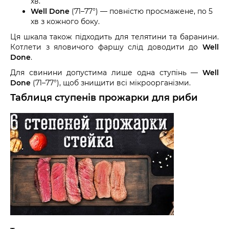
хв.
Well Done
(71–77°) — повністю просмажене, по 5
хв з кожного боку.
Ця шкала також підходить для телятини та баранини.
Котлети з яловичого фаршу слід доводити до
Well
Done
.
Для свинини допустима лише одна ступінь —
Well
Done
(71–77°), щоб знищити всі мікроорганізми.
Таблиця ступенів прожарки для риби