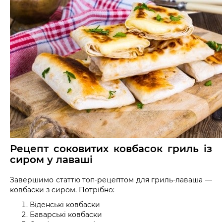
Рецепт соковитих ковбасок гриль із
сиром у лаваші
Завершимо статтю топ-рецептом для гриль-лаваша —
ковбаски з сиром. Потрібно:
Віденські ковбаски
Баварські ковбаски