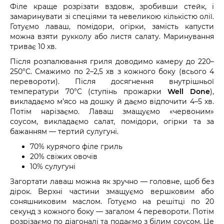
Філе краще розрізати вздовж, зробивши стейк, і
замаринувати зі спеціями та невеликою кількістю олії.
Готуємо лаваш, помідори, огірки, замість капусти
можна взяти рукколу або листя салату. Маринування
триває 10 хв.
Після розпалювання гриля доводимо камеру до 220–
250°C. Смажимо по 2–2,5 хв з кожного боку (всього 4
перевороти). Після досягнення внутрішньої
температури 70°C (ступінь прожарки
Well Done
),
викладаємо м’ясо на дошку й даємо відпочити 4–5 хв.
Потім нарізаємо. Лаваш змащуємо «червоним»
соусом, викладаємо салат, помідори, огірки та за
бажанням — тертий сулугуні.
70% курячого філе гриль
20% свіжих овочів
10% сулугуні
Загортати лаваш можна як зручно — головне, щоб без
дірок. Верхні частини змащуємо вершковим або
соняшниковим маслом. Готуємо на решітці по 20
секунд з кожного боку — загалом 4 перевороти. Потім
розрізаємо по діагоналі та подаємо з білим соусом. Це