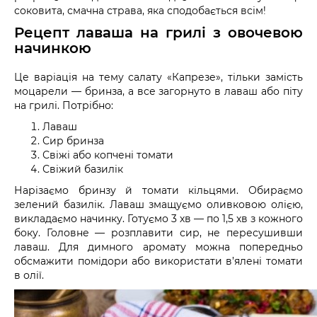
соковита, смачна страва, яка сподобається всім!
Рецепт лаваша на грилі з овочевою
начинкою
Це варіація на тему салату «Капрезе», тільки замість
моцарели — бринза, а все загорнуто в лаваш або піту
на грилі. Потрібно:
Лаваш
Сир бринза
Свіжі або копчені томати
Свіжий базилік
Нарізаємо бринзу й томати кільцями. Обираємо
зелений базилік. Лаваш змащуємо оливковою олією,
викладаємо начинку. Готуємо 3 хв — по 1,5 хв з кожного
боку. Головне — розплавити сир, не пересушивши
лаваш. Для димного аромату можна попередньо
обсмажити помідори або використати в’ялені томати
в олії.