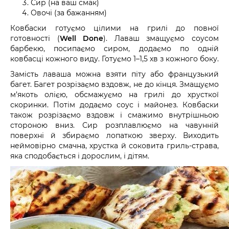
Сир (на ваш смак)
Овочі (за бажанням)
Ковбаски готуємо цілими на грилі до повної
готовності (
Well Done
). Лаваш змащуємо соусом
барбекю, посипаємо сиром, додаємо по одній
ковбасці кожного виду. Готуємо 1–1,5 хв з кожного боку.
Замість лаваша можна взяти піту або французький
багет. Багет розрізаємо вздовж, не до кінця. Змащуємо
м’якоть олією, обсмажуємо на грилі до хрусткої
скоринки. Потім додаємо соус і майонез. Ковбаски
також розрізаємо вздовж і смажимо внутрішньою
стороною вниз. Сир розплавлюємо на чавунній
поверхні й збираємо лопаткою зверху. Виходить
неймовірно смачна, хрустка й соковита гриль-страва,
яка сподобається і дорослим, і дітям.