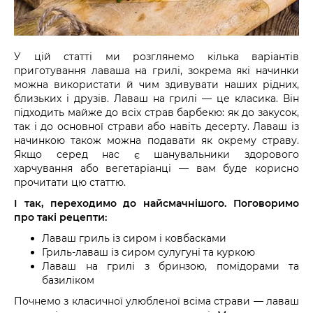
У цій статті ми розглянемо кілька варіантів
приготування лаваша на грилі, зокрема які начинки
можна використати й чим здивувати наших рідних,
близьких і друзів. Лаваш на грилі — це класика. Він
підходить майже до всіх страв барбекю: як до закусок,
так і до основної страви або навіть десерту. Лаваш із
начинкою також можна подавати як окрему страву.
Якщо серед нас є шанувальники здорового
харчування або вегетаріанці — вам буде корисно
прочитати цю статтю.
І так, переходимо до найсмачнішого. Поговоримо
про такі рецепти:
Лаваш гриль із сиром і ковбасками
Гриль-лаваш із сиром сулугуні та куркою
Лаваш на грилі з бринзою, помідорами та
базиліком
Почнемо з класичної улюбленої всіма страви — лаваш