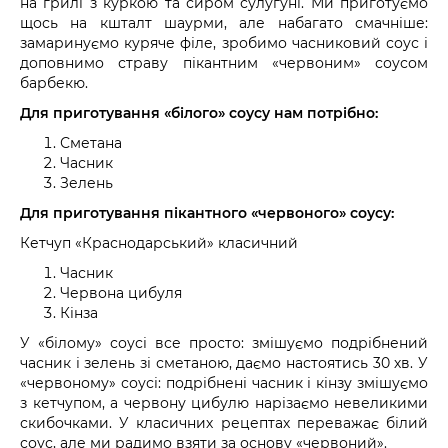
на грилі з куркою та сиром сулугуні. Ми приготуємо
щось на кшталт шаурми, але набагато смачніше:
замаринуємо куряче філе, зробимо часниковий соус і
доповнимо страву пікантним «червоним» соусом
барбекю.
Для приготування «білого» соусу нам потрібно:
Сметана
Часник
Зелень
Для приготування пікантного «червоного» соусу:
Кетчуп «Краснодарський» класичний
Часник
Червона цибуля
Кінза
У «білому» соусі все просто: змішуємо подрібнений
часник і зелень зі сметаною, даємо настоятись 30 хв. У
«червоному» соусі: подрібнені часник і кінзу змішуємо
з кетчупом, а червону цибулю нарізаємо невеликими
скибочками. У класичних рецептах переважає білий
соус, але ми радимо взяти за основу «червоний».