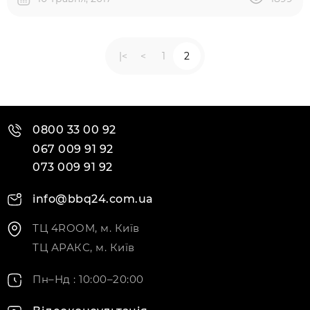
суттєва різниця між ними (і чи існує вона взагалі), чи
це черговий маркетинговий хід? Забігаючи наперед,
скажемо, що різниця дійсно є, а от наскільки вона
суттєва – це якраз і пояснить маркетинг. У
|<
<
1
2
маркетингу існує концепція..
0800 33 00 92
067 009 91 92
073 009 91 92
info@bbq24.com.ua
ТЦ 4ROOM, м. Київ
ТЦ АРАКС, м. Київ
Пн–Нд : 10:00–20:00