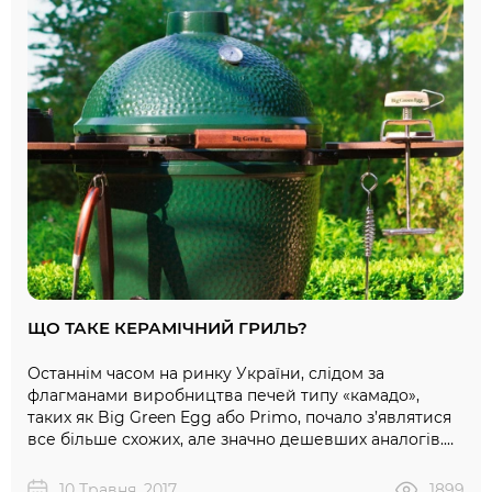
шматочків шашлику. Також ..
ЩО ТАКЕ КЕРАМІЧНИЙ ГРИЛЬ?
Останнім часом на ринку України, слідом за
флагманами виробництва печей типу «камадо»,
таких як Big Green Egg або Primo, почало з’являтися
все більше схожих, але значно дешевших аналогів.
Звісно, у більшості поціновувачів печей цього типу
виникає одне й те ж питання: чи справді існує
10 Травня, 2017
1899