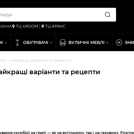
зини:
ТЦ 4ROOM
|
ТЦ АРАКС
НІ
ОБІГРІВАЧІ
ВУЛИЧНІ МЕБЛІ
ЗН
илі - найкращі варіанти та рецепти
найкращі варіанти та рецепти
вання скумбрії на грилі — як на вугільному, так і на газовому. Розгл