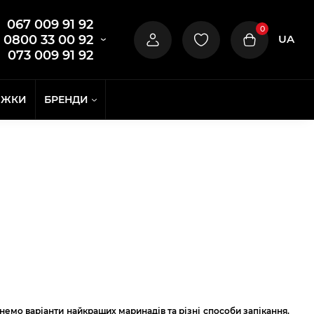
067 009 91 92
0
UA
0800 33 00 92
073 009 91 92
ИЖКИ
БРЕНДИ
янемо варіанти найкращих маринадів та різні способи запікання.