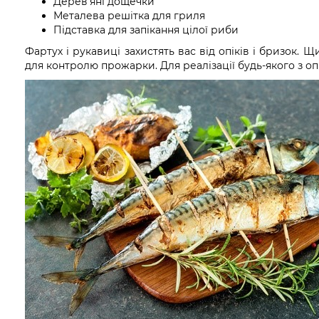
Дерев’яні дощечки
Металева решітка для гриля
Підставка для запікання цілої риби
Фартух і рукавиці захистять вас від опіків і бризок.
для контролю прожарки. Для реалізації будь-якого з оп