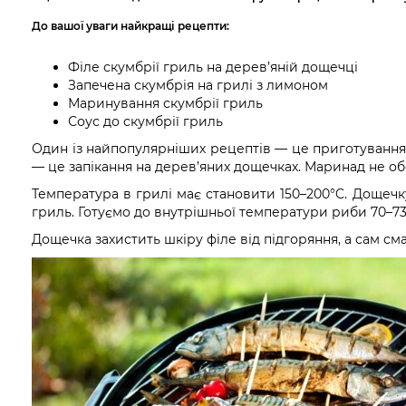
До вашої уваги найкращі рецепти:
Філе скумбрії гриль на дерев’яній дощечці
Запечена скумбрія на грилі з лимоном
Маринування скумбрії гриль
Соус до скумбрії гриль
Один із найпопулярніших рецептів — це приготування 
— це запікання на дерев’яних дощечках. Маринад не об
Температура в грилі має становити 150–200°C. Дощечк
гриль. Готуємо до внутрішньої температури риби 70–7
Дощечка захистить шкіру філе від підгоряння, а сам с