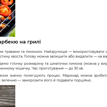
арбекю на грилі
ними травами та лимоном. Найзручніше — використовувати с
частину хвоста. Голову можна залишити або видалити — на в
демо гілочку розмарину та шматочки лимона (можна у вир
инному мішечку. Час приготування — до 30 хв.
они значно полегшують процес. Маринад можна зробити п
 зеленню — заморозити його й подавати порційно.