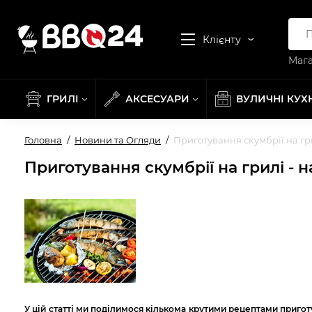
Клієнту
Мага
ГРИЛІ
АКСЕСУАРИ
ВУЛИЧНІ КУХ
Головна
Новини та Огляди
Приготування скумбрії на гр
Приготування скумбрії на грилі - 
У цій статті ми поділимося кількома крутими рецептами приготу