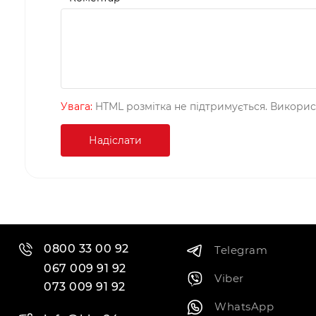
Увага:
HTML розмітка не підтримується. Викорис
Надіслати
0800 33 00 92
Telegram
067 009 91 92
Viber
073 009 91 92
WhatsApp