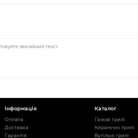
товуйте звичайний текст.
Інформація
Каталог
Оплата
Газові грилі
Доставка
Керамічні грилі
Гарантія
Вугільні грилі