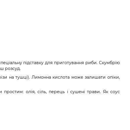
пеціальну підставку для приготування риби. Скумбрію
аш розсуд.
ізи на тушці). Лимонна кислота може залишати опіки,
ростим: олія, сіль, перець і сушені трави. Як соус