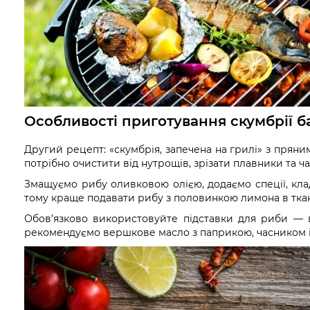
Особливості приготування скумбрії б
Другий рецепт: «скумбрія, запечена на грилі» з пря
потрібно очистити від нутрощів, зрізати плавники та 
Змащуємо рибу оливковою олією, додаємо спеції, кла
тому краще подавати рибу з половинкою лимона в ткан
Обов’язково використовуйте підставки для риби — в
рекомендуємо вершкове масло з паприкою, часником і