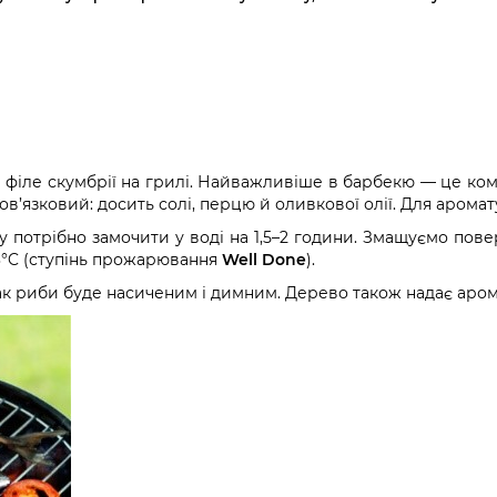
філе скумбрії на грилі. Найважливіше в барбекю — це ком
ов’язковий: досить солі, перцю й оливкової олії. Для аром
у потрібно замочити у воді на 1,5–2 години. Змащуємо пов
3°C (ступінь прожарювання
Well Done
).
мак риби буде насиченим і димним. Дерево також надає аром