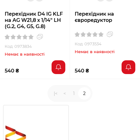
Перехідник D4 IG KLF
Перехідник на
на AG W21,8 x 1/14″ LH
євроредуктор
(G.2, G4, G5, G.8)
Код: 0973534
Код: 0973834
Немає в наявності
Немає в наявності
540 ₴
540 ₴
|<
<
1
2