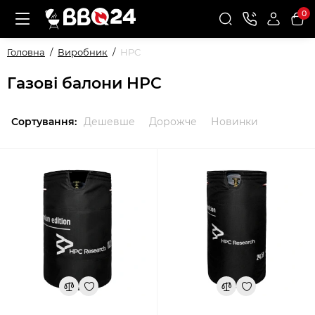
0
Головна
Виробник
HPC
Газові балони HPC
Сортування:
Дешевше
Дорожче
Новинки