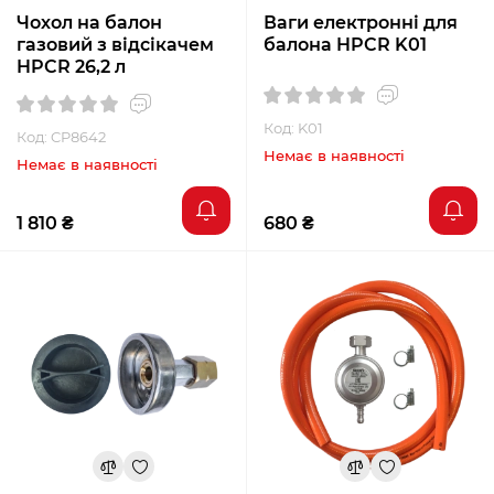
Чохол на балон
Ваги електронні для
газовий з відсікачем
балона HPCR K01
HPCR 26,2 л
Код: K01
Код: CP8642
Немає в наявності
Немає в наявності
1 810 ₴
680 ₴