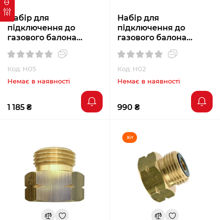
Набір для
Набір для
підключення до
підключення до
газового балона
газового балона
(редуктор GOK 30
(редуктор GOK 30
мбар, шланг 200 см та
мбар, шланг 80 см та
штуцер)
штуцер)
Код: H05
Код: H02
Немає в наявності
Немає в наявності
1 185 ₴
990 ₴
Хіт