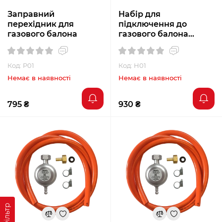
Заправний
Набір для
перехідник для
підключення до
газового балона
газового балона
(редуктор GOK 30
мбар та шланг 80 см)
Код: P01
Код: H01
Немає в наявності
Немає в наявності
795 ₴
930 ₴
Фільтр