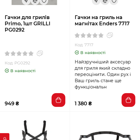
Гачки для грилів
Гачки на гриль на
Primo, 1шт GRILLI
магнітах Enders 7717
PG0292
Код: 7717
В наявності
Найзручніший аксесуар
Код: PG0292
для гриля який складно
В наявності
переоцінити. Один рух і
Ваш гриль стане ще
функціональн
949 ₴
1 380 ₴