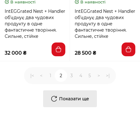
В наявності
В наявності
IntEGGrated Nest + Handler
IntEGGrated Nest + Handler
об'єднує два чудових
об'єднує два чудових
продукту в одне
продукту в одне
фантастичне творіння.
фантастичне творіння.
Сильне, стійке
Сильне, стійке
32 000 ₴
28 500 ₴
|<
<
1
2
3
4
5
>
>|
Показати ще