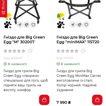
Фільтр
4
4
4
4
Гніздо для Big Green
Гніздо для Big Green
Egg "M" 302007
Egg "miniMAX" 115720
Код: 302007
Код: 115720
В наявності
В наявності
Гніздо для гриля Big
Гніздо для гриля Big
Green Egg створено
Green Egg MiniMax Carrier
спеціально для того, щоб
виготовлене із сталі.
підняти ваш гриль на
Колір чорний. Надійне
висоту, комфор
з'єднання
7 990 ₴