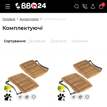
0
Головна
Аксессуари
Комплектуючі
Комплектуючі
Сортування:
Дешевше
Дорожче
Новинки
4
4
4
4