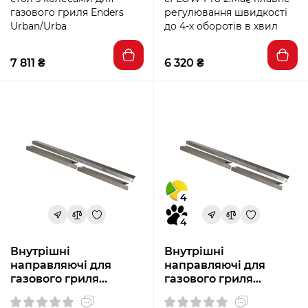
газового гриля Enders
регулювання швидкості
Urban/Urba
до 4-х оборотів в хвил
7 811 ₴
6 320 ₴
4
4
Внутрішні
Внутрішні
направляючі для
направляючі для
газового гриля
газового гриля
CROSSRAY® 2
CROSSRAY® 2
Heatstrip
Heatstrip