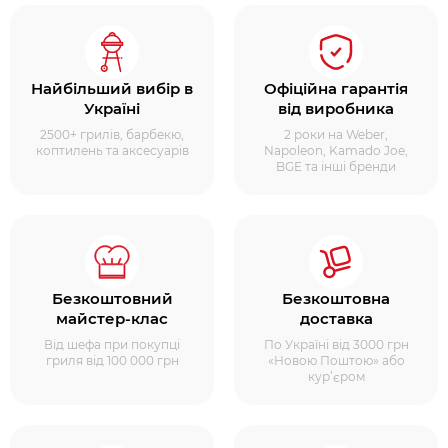
Найбільший вибір в
Офіційна гарантія
Україні
від виробника
2500+ грилів, барбекю,
2 роки на Weber,
коптилень та аксесуарів
Napoleon, Kamado Joe,
BGE та інші бренди
Безкоштовний
Безкоштовна
майстер-клас
доставка
Від шефа при покупці
По Україні від 3000 грн
гриля від 100 000 грн
«Новою Поштою» або
кур’єром