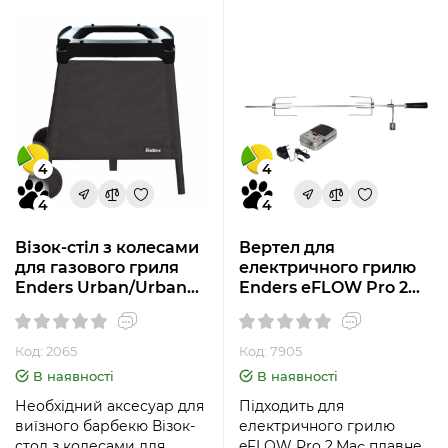
4
4
4
4
Візок-стіл з колесами
Вертел для
для газового гриля
електричного грилю
Enders Urban/Urban
Enders eFLOW Pro 2
Pro new 2065
7905
Код: 2065
Код: 7905
В наявності
В наявності
Необхідний аксесуар для
Підходить для
виїзного барбекю Візок-
електричного грилю
стол з колесами для
eFLOW Pro 2.Має плавне