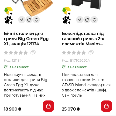
4
4
4
4
Бічні столики для
Бокс-підставка під
гриля Big Green Egg
газовий гриль з 2-х
XL, акація 121134
елементів Maxim
GTI4B-V Built in
B17102650A
Код: 121134
Код: B17102650A
В наявності
В наявності
Нові зручні складні
Пліч-підставка для
столики для гриля Big
газового гриля Maxim
Green Egg XL дуже
GT4SB Island, складається
допомагають під час
з двох елементів (шаф).
приготування. На них
Сам гриль
18 900 ₴
25 070 ₴