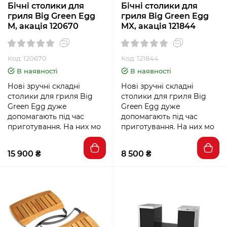
Бічні столики для
Бічні столики для
гриля Big Green Egg
гриля Big Green Egg
M, акація 120670
MX, акація 121844
Код: 120670
Код: 121844
В наявності
В наявності
Нові зручні складні
Нові зручні складні
столики для гриля Big
столики для гриля Big
Green Egg дуже
Green Egg дуже
допомагають під час
допомагають під час
приготування. На них мо
приготування. На них мо
15 900 ₴
8 500 ₴