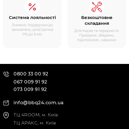
Система лояльності
Безкоштовне
складання
Знижки, подарунки до
замовлень, розстрочка
Для Києва та передмістя.
0% до 6 міс
Приїдемо, зберемо,
підключимо, навчимо
0800 33 00 92
067 009 91 92
073 009 91 92
info@bbq24.com.ua
ТЦ 4ROOM, м. Київ
ТЦ АРАКС, м. Київ