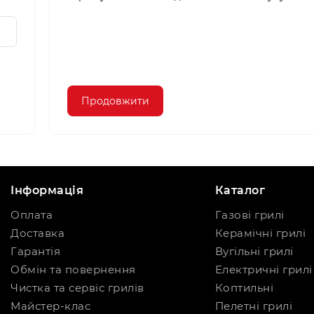
Продовжити
Інформація
Каталог
Оплата
Газові грилі
Доставка
Керамічні грилі
Гарантія
Вугільні грилі
Обмін та повернення
Електричні грилі
Чистка та сервіс грилів
Коптильні
Майстер-клас
Пелетні грилі