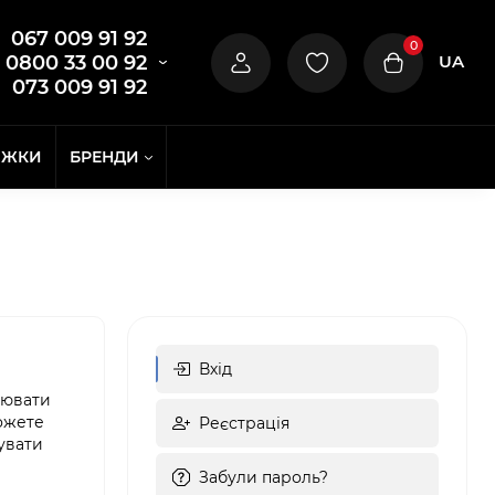
067 009 91 92
0
UA
0800 33 00 92
073 009 91 92
ИЖКИ
БРЕНДИ
Вхід
нювати
ожете
Реєстрація
увати
Забули пароль?