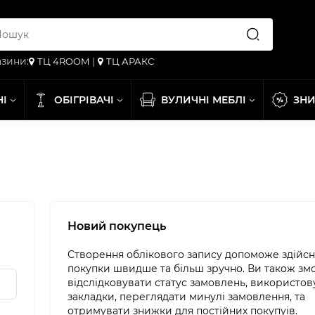
зини:
ТЦ 4ROOM
|
ТЦ АРАКС
НІ
ОБІГРІВАЧІ
ВУЛИЧНІ МЕБЛІ
ЗН
Новий покупець
Створення облікового запису допоможе здійс
покупки швидше та більш зручно. Ви також зм
відслідковувати статус замовлень, використов
закладки, переглядати минулі замовлення, та
отримувати знижки для постійних покупуів.