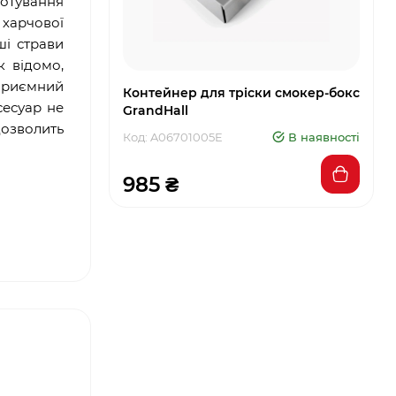
отування
 харчової
ші страви
к відомо,
 приємний
Контейнер для тріски смокер-бокс
сесуар не
GrandHall
дозволить
Код: A06701005E
В наявності
985 ₴