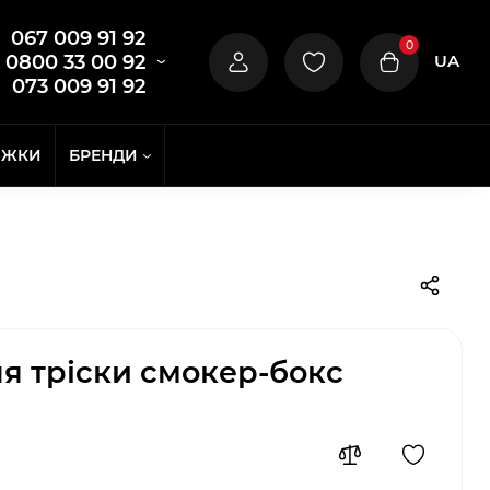
067 009 91 92
0
UA
0800 33 00 92
073 009 91 92
ИЖКИ
БРЕНДИ
я тріски смокер-бокс