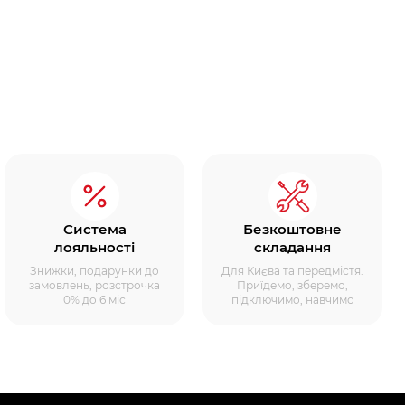
Система
Безкоштовне
лояльності
складання
Знижки, подарунки до
Для Києва та передмістя.
замовлень, розстрочка
Приїдемо, зберемо,
0% до 6 міс
підключимо, навчимо