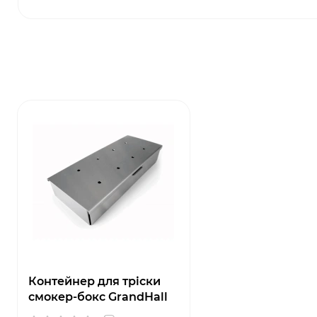
Контейнер для тріски
смокер-бокс GrandHall