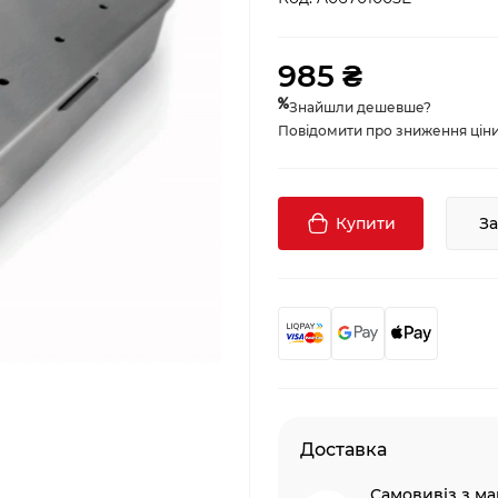
985 ₴
Знайшли дешевше?
Повідомити про зниження ціни, 
Купити
З
Доставка
Самовивіз з ма