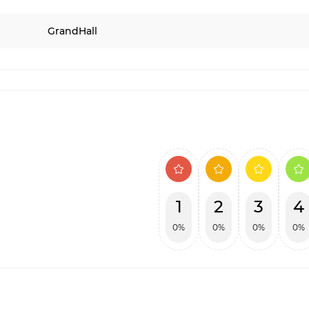
GrandHall
1
2
3
4
0%
0%
0%
0%