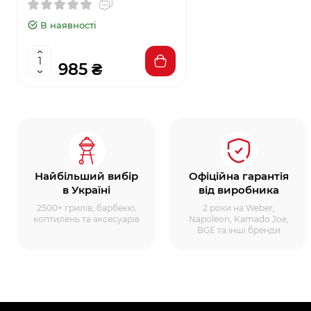
В наявності
985 ₴
Найбільший вибір
Офіційна гарантія
в Україні
від виробника
2500+ грилів, барбекю,
2 роки на Weber,
коптилень та аксесуарів
Napoleon, Kamado Joe,
BGE та інші бренди