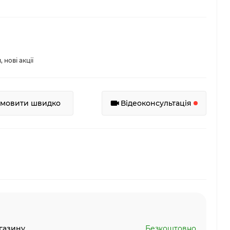
нові акції
амовити швидко
Відеоконсультація
газину
Безкоштовно