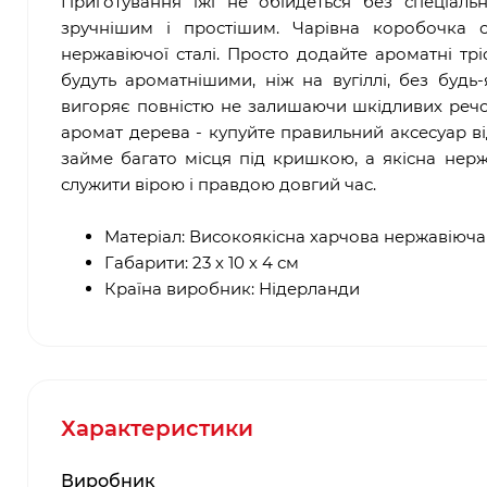
Приготування їжі не обійдеться без спеціаль
зручнішим і простішим. Чарівна коробочка см
нержавіючої сталі. Просто додайте ароматні тр
будуть ароматнішими, ніж на вугіллі, без будь
вигоряє повністю не залишаючи шкідливих речо
аромат дерева - купуйте правильний аксесуар в
займе багато місця під кришкою, а якісна нержа
служити вірою і правдою довгий час.
Матеріал: Високоякісна харчова нержавіюча
Габарити: 23 х 10 х 4 см
Країна виробник: Нідерланди
Характеристики
Виробник