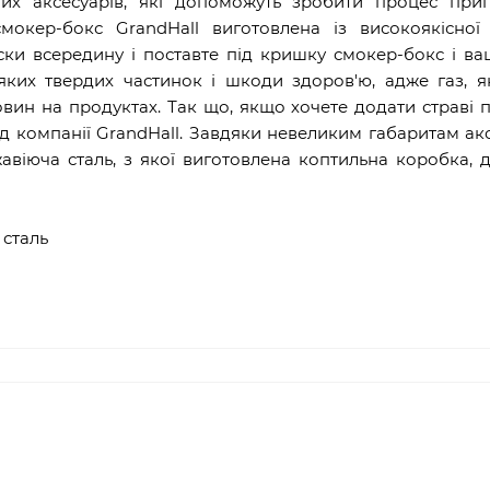
них аксесуарів, які допоможуть зробити процес приг
окер-бокс GrandHall виготовлена ​​із високоякісної
іски всередину і поставте під кришку смокер-бокс і ва
-яких твердих частинок і шкоди здоров'ю, адже газ, я
вин на продуктах. Так що, якщо хочете додати страві
ід компанії GrandHall. Завдяки невеликим габаритам ак
віюча сталь, з якої виготовлена ​​коптильна коробка, 
 сталь