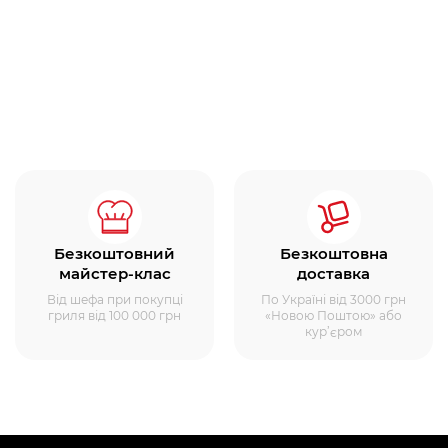
Безкоштовний
Безкоштовна
майстер-клас
доставка
Від шефа при покупці
По Україні від 3000 грн
гриля від 100 000 грн
«Новою Поштою» або
кур’єром