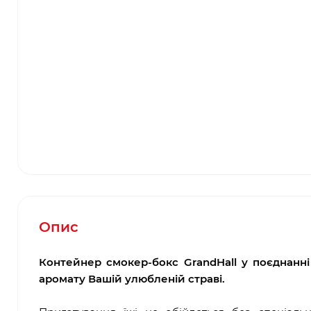
Опис
Контейнер смокер-бокс GrandHall у поєднанн
аромату Вашій улюбленій страві.