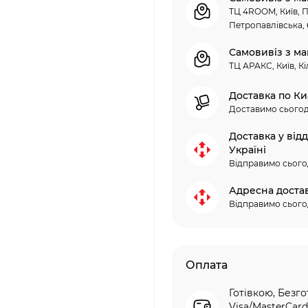
ТЦ 4ROOM, Київ, П
Петропавлівська, 
Самовивіз з ма
ТЦ АРАКС, Київ, Кі
Доставка по Ки
Доставимо сьогод
Доставка у від
Україні
Відправимо сього
Адресна доста
Відправимо сього
Оплата
Готівкою, Безго
Visa/MasterCard