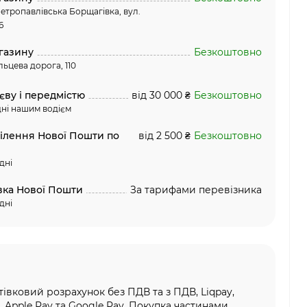
етропавлівська Борщагівка, вул.
6
газину
Безкоштовно
льцева дорога, 110
єву і передмістю
від 30 000 ₴
Безкоштовно
ні нашим водієм
ділення Нової Пошти по
від 2 500 ₴
Безкоштовно
дні
вка Нової Пошти
За тарифами перевізника
дні
тівковий розрахунок без ПДВ та з ПДВ, Liqpay,
, Apple Pay та Google Pay, Покупка частинами