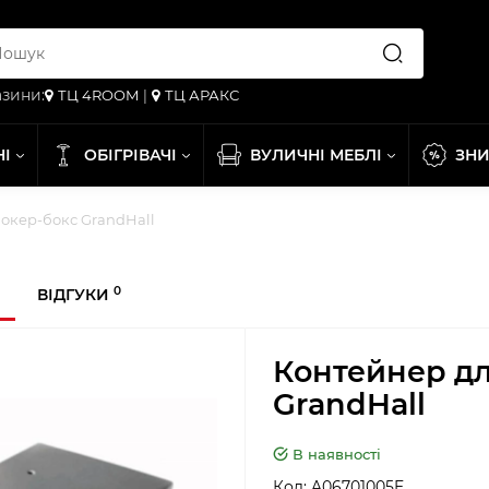
зини:
ТЦ 4ROOM
|
ТЦ АРАКС
НІ
ОБІГРІВАЧІ
ВУЛИЧНІ МЕБЛІ
ЗН
мокер-бокс GrandHall
0
ВІДГУКИ
Контейнер дл
GrandHall
В наявності
Код:
A06701005E