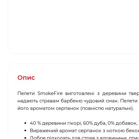
Опис
Пелети SmokeFire виготовлені з деревини твер
надають стравам барбекю чудовий смак. Пелети 
його ароматом серпанок (повністю натуральні).
40 % деревини гікорі, 60% дуба, 0% добавок
Виражений аромат серпанок з ноткою бекон
Добре підходять для страв з яловичини, птиц