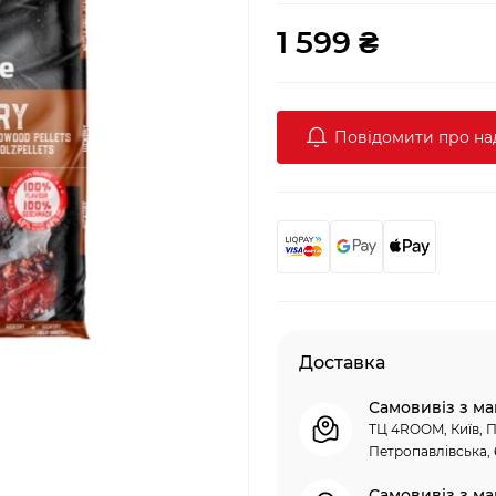
1 599 ₴
Повідомити про н
Доставка
Самовивіз з ма
ТЦ 4ROOM, Київ, П
Петропавлівська, 
Самовивіз з ма