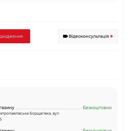
адходження
Відеоконсультація
газину
Безкоштовно
етропавлівська Борщагівка, вул.
6
газину
Безкоштовно