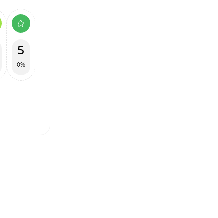
5
0%
І