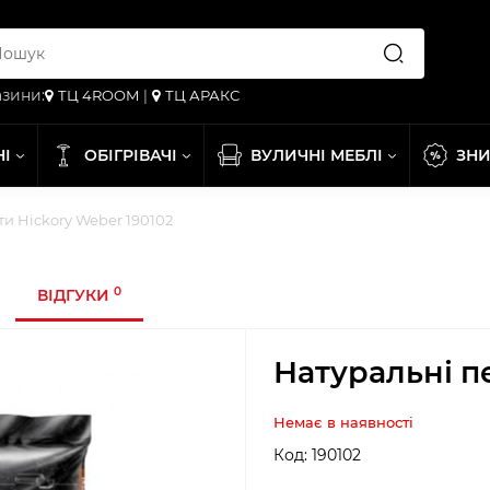
зини:
ТЦ 4ROOM
|
ТЦ АРАКС
НІ
ОБІГРІВАЧІ
ВУЛИЧНІ МЕБЛІ
ЗН
и Hickory Weber 190102
0
ВІДГУКИ
Натуральні п
Немає в наявності
Код:
190102