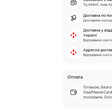
ТЦ АРАКС, Київ, Кі
Доставка по Ки
Доставимо сьогод
Доставка у від
Україні
Відправимо сього
Адресна доста
Відправимо сього
Оплата
Готівкою, Безго
Visa/MasterCard
monobank, Опла