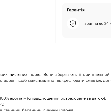
Гарантія
Гарантія до 24 
дих листяних порід. Вони зберігають її оригінальний
створені, щоб максимально підкреслювати смак їжі, д
, 100% аромату (співвідношення розраховане за вагою).
у.
і, свинини, баранини, дичини і овочів.