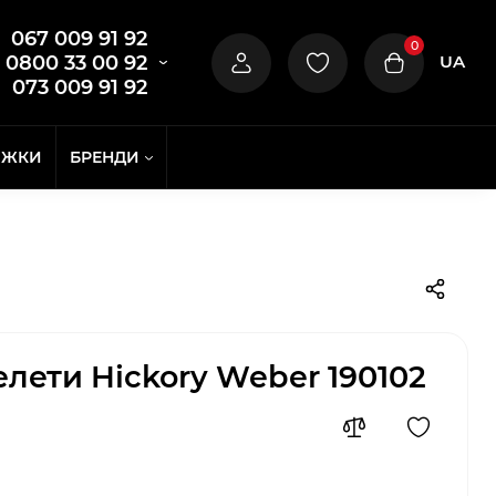
067 009 91 92
0
UA
0800 33 00 92
073 009 91 92
ИЖКИ
БРЕНДИ
елети Hickory Weber 190102