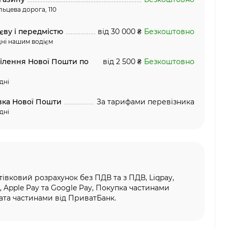
льцева дорога, 110
єву і передмістю
від 30 000 ₴
Безкоштовно
ні нашим водієм
ділення Нової Пошти по
від 2 500 ₴
Безкоштовно
дні
вка Нової Пошти
За тарифами перевізника
дні
тівковий розрахунок без ПДВ та з ПДВ, Liqpay,
, Apple Pay та Google Pay, Покупка частинами
та частинами від ПриватБанк.