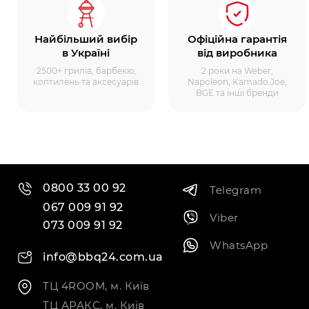
Найбільший вибір
Офіційна гарантія
в Україні
від виробника
2500+ грилів, барбекю,
2 роки на Weber,
коптилень та аксесуарів
Napoleon, Kamado Joe,
BGE та інші бренди
0800 33 00 92
Telegram
067 009 91 92
Viber
073 009 91 92
WhatsApp
info@bbq24.com.ua
ТЦ 4ROOM, м. Київ
ТЦ АРАКС, м. Київ