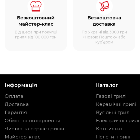
Безкоштовний
Безкоштовна
майстер-клас
доставка
Від шефа при покупці
По Україні від 3000 грн
гриля від 100 000 грн
«Новою Поштою» або
кур’єром
Інформація
Каталог
Оплата
Газові грилі
Доставка
Керамічні грилі
Гарантія
Вугільні грилі
Обмін та повернення
Електричні грилі
Чистка та сервіс грилів
Коптильні
Майстер-клас
Пелетні грилі