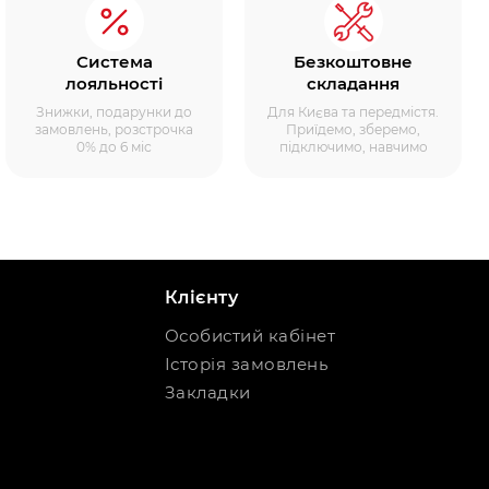
Система
Безкоштовне
лояльності
складання
Знижки, подарунки до
Для Києва та передмістя.
замовлень, розстрочка
Приїдемо, зберемо,
0% до 6 міс
підключимо, навчимо
Клієнту
Особистий кабінет
Історія замовлень
Закладки