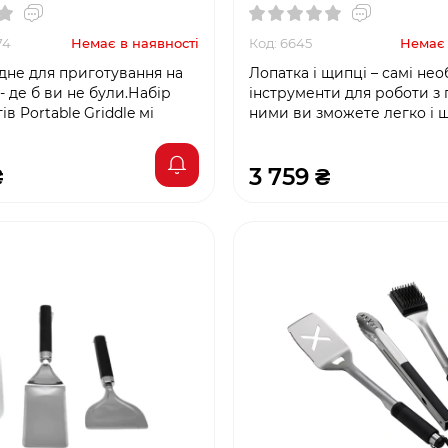
74
Немає в наявності
Код: 6645
Немає 
дне для приготування на
Лопатка і щипці – самі нео
- де б ви не були.Набір
інструменти для роботи з 
ів Portable Griddle мі
ними ви зможете легко і 
₴
3 759 ₴