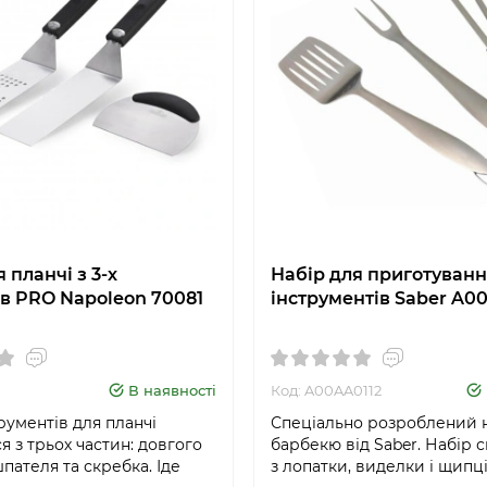
 планчі з 3-х
Набір для приготуванн
в PRO Napoleon 70081
інструментів Saber A0
В наявності
Код: A00AA0112
рументів для планчі
Спеціально розроблений н
я з трьох частин: довгого
барбекю від Saber. Набір 
пателя та скребка. Іде
з лопатки, виделки і щипці