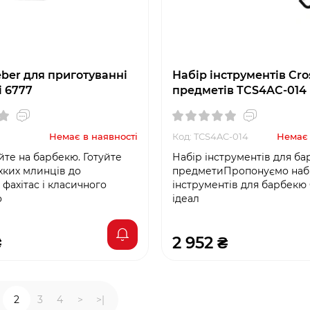
ber для приготуванні
Набір інструментів Cros
і 6777
предметів TCS4AC-014
Немає в наявності
Код: TCS4AC-014
Немає 
йте на барбекю. Готуйте
Набір інструментів для ба
ухких млинців до
предметиПропонуємо наб
фахітас і класичного
інструментів для барбекю 
о
ідеал
₴
2 952 ₴
2
3
4
>
>|