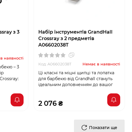
sray з 3
Набір інструментів GrandHall
Crossray з 2 предметів
A06602038T
в наявності
Код: A06602038T
Немає в наявності
рбекю – 3
ір
Ці класні та міцні щипці та лопатка
Crossray:
для барбекю від Grandhall стануть
ідеальним доповненням до вашог
2 076 ₴
Показати ще