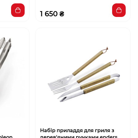
1 650 ₴
Набір приладдя для гриля з
oleon
дерев'яними ручками enders