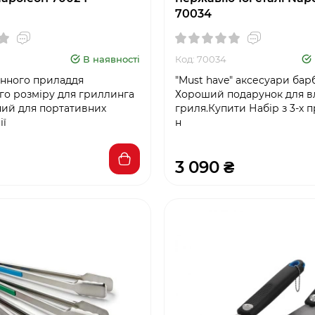
70034
В наявності
Код: 70034
онного приладдя
"Must have" аксесуари бар
го розміру для гриллинга
Хороший подарунок для в
ий для портативних
гриля.Купити Набір з 3-х п
ії
н
3 090 ₴