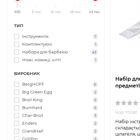
935
6 тис.
16 тис.
28 тис.
43 тис.
ТИП
Інструменти
7
Комплектуючі
1
Набори для барбекю
43
Ножі, ножиці, кігті
1
ВИРОБНИК
Набір для
BergHOFF
6
предметі
Big Green Egg
2
Broil King
5
Burnhard
5
Код: 70081
Char-Broil
3
Набір інст
Enders
2
складаєтьс
GrandHall
2
шпателя, ш
GrillPro
3