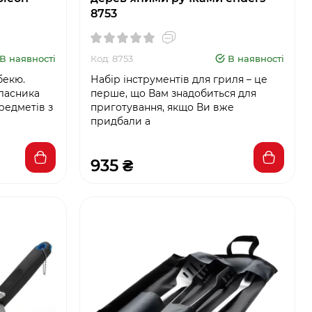
8753
В наявності
Код: 8753
В наявності
бекю.
Набір інструментів для гриля – це
ласника
перше, що Вам знадобиться для
редметів з
приготування, якщо Ви вже
придбали а
935 ₴