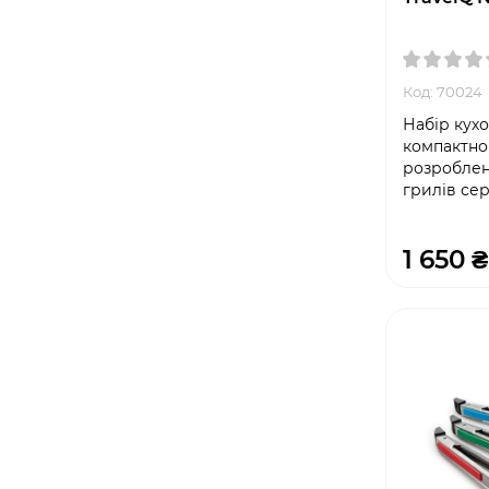
Код: 70024
Набір кух
компактно
розроблен
грилів сер
1 650 ₴