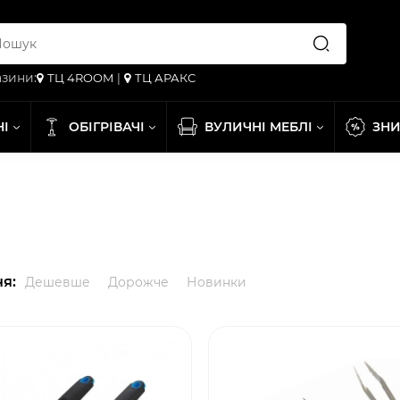
зини:
ТЦ 4ROOM
|
ТЦ АРАКС
НІ
ОБІГРІВАЧІ
ВУЛИЧНІ МЕБЛІ
ЗН
я:
Дешевше
Дорожче
Новинки