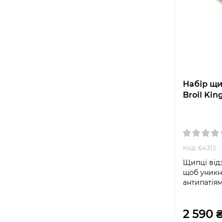
Набір щип
Broil Kin
Код: 64312
Щипці від
щоб уникн
антипатія
2 590 