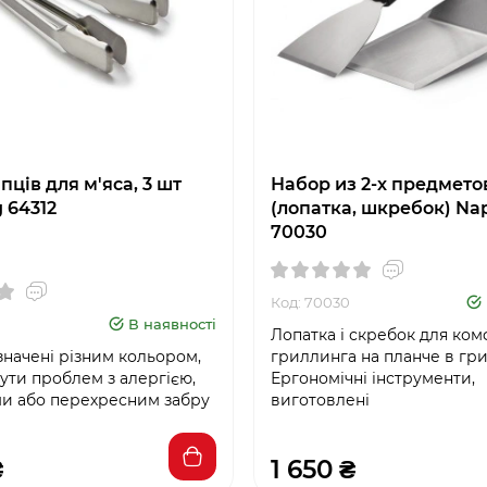
ців для м'яса, 3 шт
Набор из 2-х предмето
g 64312
(лопатка, шкребок) Na
70030
Код: 70030
В наявності
Лопатка і скребок для ко
значені різним кольором,
гриллинга на планче в гри
ути проблем з алергією,
Ергономічні інструменти,
ми або перехресним забру
виготовлені
₴
1 650 ₴