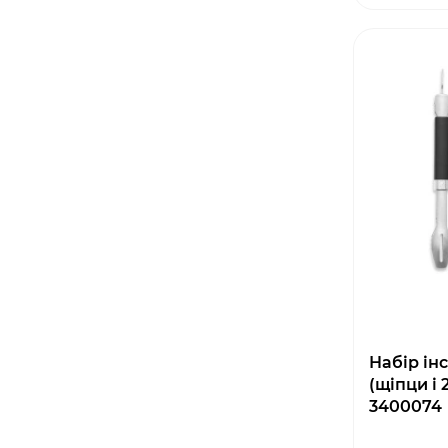
Набір ін
(щіпци і 
3400074