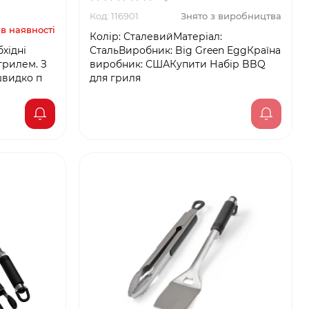
Код: 116901
Знято з виробництва
в наявності
Колір: СталевийМатеріал:
бхідні
СтальВиробник: Big Green EggКраїна
грилем. З
виробник: СШАКупити Набір BBQ
швидко п
для гриля