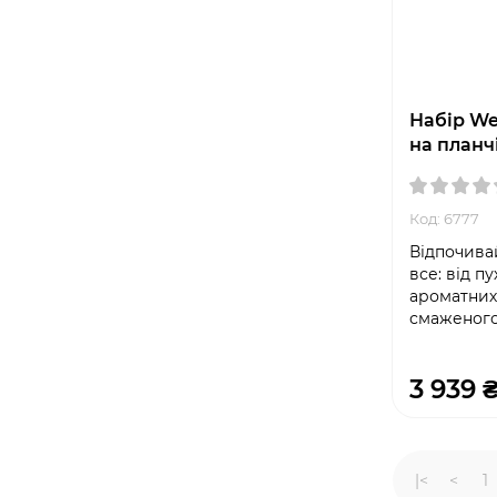
Набір We
на планч
Код: 6777
Відпочива
все: від п
ароматних 
смаженог
3 939 
|<
<
1