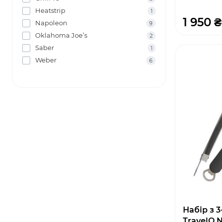
Heatstrip
1
1 950 ₴
Napoleon
9
Oklahoma Joe’s
2
Saber
1
Weber
6
Набір з 3
TravelQ 