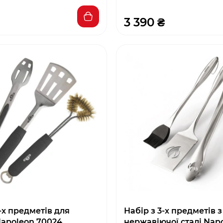
3 390 ₴
-х предметів для
Набір з 3-х предметів з
Napoleon 70024
нержавіючої сталі Nap