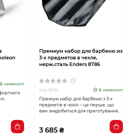
в
Премиум набор для барбекю из
poleon
3-х предметов в чехле,
нерж.сталь Enders 8786
В наявності
Код: 8786
В наявності
мфортного
лі.
Преміум набір для барбекю з 3-х
предметів в чохлі – це перше, що
вам знадобиться для приготування,
3 685 ₴