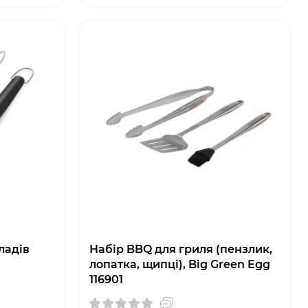
ладів
Набір BBQ для гриля (пензлик,
лопатка, щипці), Big Green Egg
116901