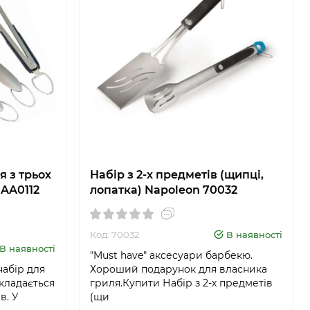
я з трьох
Набір з 2-х предметів (щипці,
0AA0112
лопатка) Napoleon 70032
Код: 70032
В наявності
В наявності
"Must have" аксесуари барбекю.
абір для
Хороший подарунок для власника
складається
гриля.Купити Набір з 2-х предметів
в. У
(щи